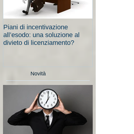
Piani di incentivazione
Cassa integraz
all’esodo: una soluzione al
elevati per le
divieto di licenziamento?
scadenze
Novità