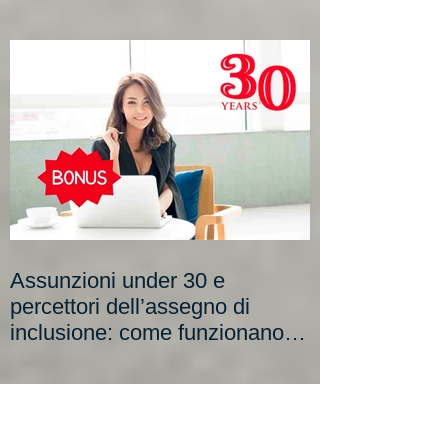
fino a 3.000 euro, ma non per
tutti
Assunzioni under 30 e
percettori dell’assegno di
inclusione: come funzionano i