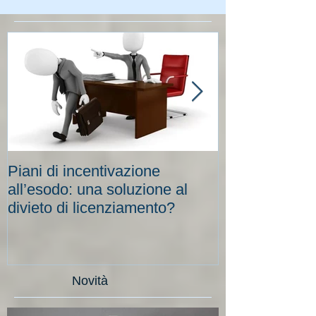
Piani di incentivazione
Cassa integraz
all’esodo: una soluzione al
elevati per le
divieto di licenziamento?
scadenze