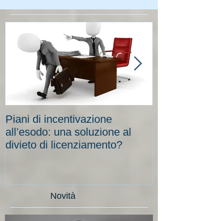
Piani di incentivazione
Cassa integraz
all’esodo: una soluzione al
elevati per le
divieto di licenziamento?
scadenze