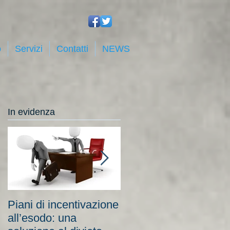
o
Servizi
Contatti
NEWS
In evidenza
Piani di incentivazione
Cassa integrazione:
all’esodo: una
tra costi elevati per le