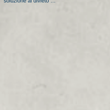
soluzione al divieto di
aziende e nuove
licenziamento?
scadenze