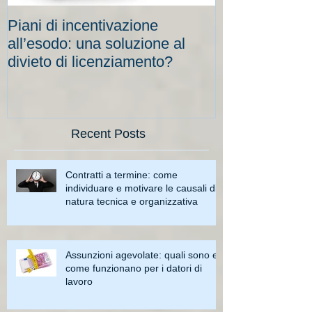
Piani di incentivazione
Cassa integraz
all’esodo: una soluzione al
elevati per le
divieto di licenziamento?
scadenze
Recent Posts
Contratti a termine: come
individuare e motivare le causali di
natura tecnica e organizzativa
Assunzioni agevolate: quali sono e
come funzionano per i datori di
lavoro