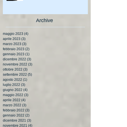
Archive
maggio 2023
(4)
4 post
aprile 2023
(3)
3 post
marzo 2023
(3)
3 post
febbraio 2023
(2)
2 post
gennaio 2023
(1)
1 post
dicembre 2022
(3)
3 post
novembre 2022
(3)
3 post
ottobre 2022
(3)
3 post
settembre 2022
(5)
5 post
agosto 2022
(1)
1 post
luglio 2022
(3)
3 post
giugno 2022
(4)
4 post
maggio 2022
(3)
3 post
aprile 2022
(4)
4 post
marzo 2022
(3)
3 post
febbraio 2022
(3)
3 post
gennaio 2022
(2)
2 post
dicembre 2021
(3)
3 post
novembre 2021
(4)
4 post