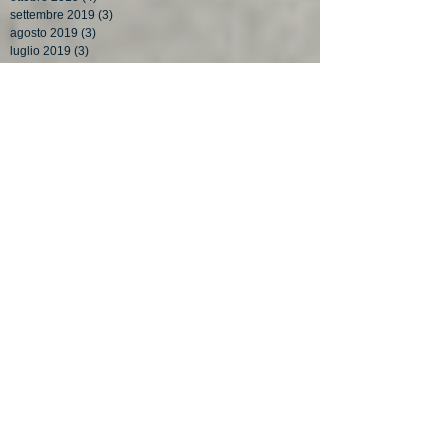
settembre 2019
(3)
3 post
agosto 2019
(3)
3 post
luglio 2019
(3)
3 post
giugno 2019
(4)
4 post
maggio 2019
(3)
3 post
aprile 2019
(4)
4 post
Search By Tags
#aspi
#collaborazione
#jobact
#jobact2016
#lavoratoristagionali
#lavoratriciautonome
#leggedistabilità
#madrilavoratrici
#naspi
ASPL
Agevolazioni e sanzioni apprendistato
Ammortizzatori sociali
Apprendistato di alta formazione e di ricerca
Come fare disoccupazione
Decreto del MiSE del 18 marzo 2015
INCENTIVI PER L'ASSUNZIONE DI APPRENDISTI
INCENTIVI PER L'ASSUNZIONE DI DISOCCUPATI E CA
INCENTIVI PER SOSTITUZIONE DI LAVORATRICI IN MATER
INCENTIVO PER LE ASSUNZIONI A TEMPO INDETERMINATO
NASPL
Requisito NASPL
agenzie per il lavoro
agevolazione artigiani
agevolazione over 50