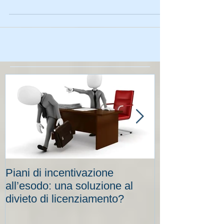
e medie imprese e ai...
Piani di incentivazione
Cassa integraz
all’esodo: una soluzione al
elevati per le
divieto di licenziamento?
scadenze