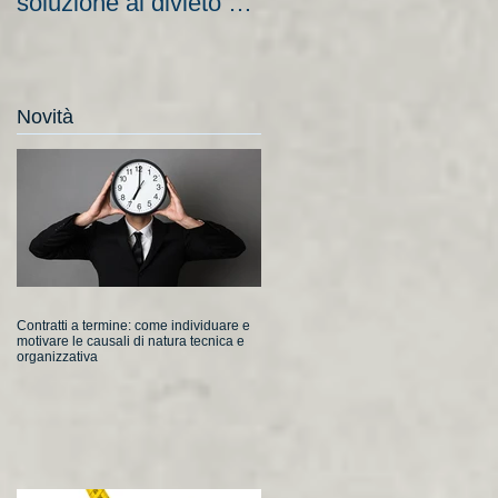
soluzione al divieto di
aziende e nuove
licenziamento?
scadenze
Novità
Contratti a termine: come individuare e
motivare le causali di natura tecnica e
organizzativa