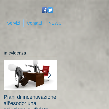
o
Servizi
Contatti
NEWS
In evidenza
Piani di incentivazione
Cassa integrazione:
all’esodo: una
tra costi elevati per le