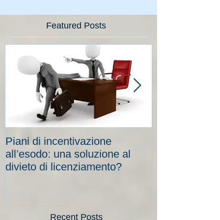
Featured Posts
Piani di incentivazione
Cassa integraz
all’esodo: una soluzione al
elevati per le
divieto di licenziamento?
scadenze
Recent Posts