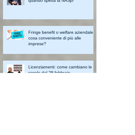
quando spetta la NASpI
Fringe benefit o welfare aziendale:
cosa conveniente di più alle
imprese?
Licenziamenti: come cambiano le
regole dal 28 febbraio
Archive
maggio 2023
(4)
4 post
aprile 2023
(3)
3 post
marzo 2023
(3)
3 post
febbraio 2023
(2)
2 post
gennaio 2023
(1)
1 post