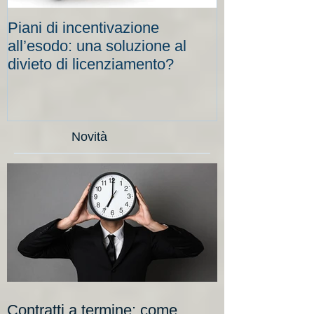
Piani di incentivazione
Cassa integraz
all’esodo: una soluzione al
elevati per le
divieto di licenziamento?
scadenze
Novità