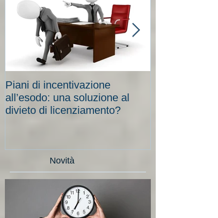
Piani di incentivazione
Cassa integraz
all’esodo: una soluzione al
elevati per le
divieto di licenziamento?
scadenze
Novità