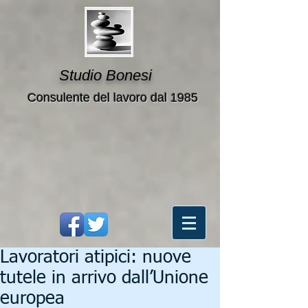
Studio Bonesi
Consulente del lavoro dal 1985
Lavoratori atipici: nuove
tutele in arrivo dall’Unione
europea