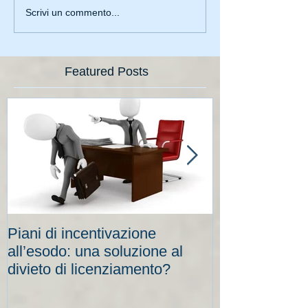
Scrivi un commento...
Featured Posts
Piani di incentivazione
Cassa integraz
all’esodo: una soluzione al
elevati per le
divieto di licenziamento?
scadenze