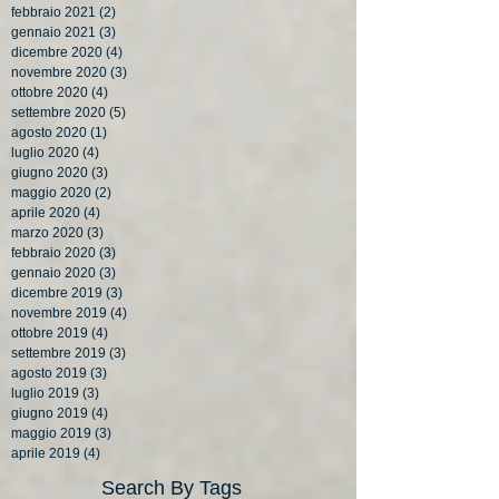
febbraio 2021
(2)
2 post
gennaio 2021
(3)
3 post
dicembre 2020
(4)
4 post
novembre 2020
(3)
3 post
ottobre 2020
(4)
4 post
settembre 2020
(5)
5 post
agosto 2020
(1)
1 post
luglio 2020
(4)
4 post
giugno 2020
(3)
3 post
maggio 2020
(2)
2 post
aprile 2020
(4)
4 post
marzo 2020
(3)
3 post
febbraio 2020
(3)
3 post
gennaio 2020
(3)
3 post
dicembre 2019
(3)
3 post
novembre 2019
(4)
4 post
ottobre 2019
(4)
4 post
settembre 2019
(3)
3 post
agosto 2019
(3)
3 post
luglio 2019
(3)
3 post
giugno 2019
(4)
4 post
maggio 2019
(3)
3 post
aprile 2019
(4)
4 post
Search By Tags