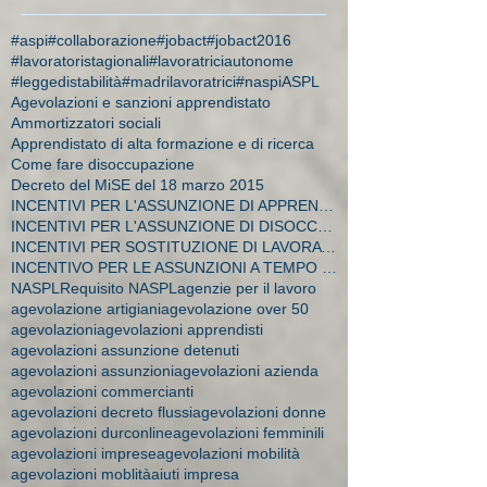
#aspi
#collaborazione
#jobact
#jobact2016
#lavoratoristagionali
#lavoratriciautonome
#leggedistabilità
#madrilavoratrici
#naspi
ASPL
Agevolazioni e sanzioni apprendistato
Ammortizzatori sociali
Apprendistato di alta formazione e di ricerca
Come fare disoccupazione
Decreto del MiSE del 18 marzo 2015
INCENTIVI PER L'ASSUNZIONE DI APPRENDISTI
INCENTIVI PER L'ASSUNZIONE DI DISOCCUPATI E CA
INCENTIVI PER SOSTITUZIONE DI LAVORATRICI IN MATER
INCENTIVO PER LE ASSUNZIONI A TEMPO INDETERMINATO
NASPL
Requisito NASPL
agenzie per il lavoro
agevolazione artigiani
agevolazione over 50
agevolazioni
agevolazioni apprendisti
agevolazioni assunzione detenuti
agevolazioni assunzioni
agevolazioni azienda
agevolazioni commercianti
agevolazioni decreto flussi
agevolazioni donne
agevolazioni durconline
agevolazioni femminili
agevolazioni imprese
agevolazioni mobilità
agevolazioni moblità
aiuti impresa