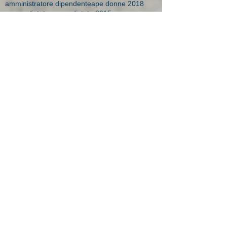
amministratore dipendente
ape donne 2018
apprendistato
apprendistato 2015
apprendistato agevolazioni
apprendistato contratto
apprendistato minori
apprendistato over 29
apprendistato professionalizzante
apprendisti over 30
art time
artigiane maternità
aspi
assegni 2016
assegni familiari a chi spettano
assegni familiari brescia
assegni familiari importi
assegni familiari novità 2015
assegni familiari studio bonesi
assegni maternità
assegni maternità Brescia
assegno
assegno bebè
assegno bebè domande respinte
assegno di solidarietà
assegno maternità studio Bonesi
assegno natalità
assumere apprendista
assunzione disabile
assunzione donne
assunzione incentivi
assunzione lavoratori esteri
assunzionedetenuti
assunzioni
assunzioni a tempo indeterminato
assunzioni apprendisti