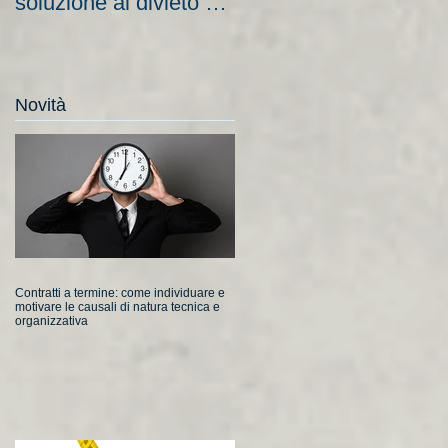
soluzione al divieto di
aziende e nuove
licenziamento?
scadenze
Novità
Contratti a termine: come individuare e
motivare le causali di natura tecnica e
organizzativa