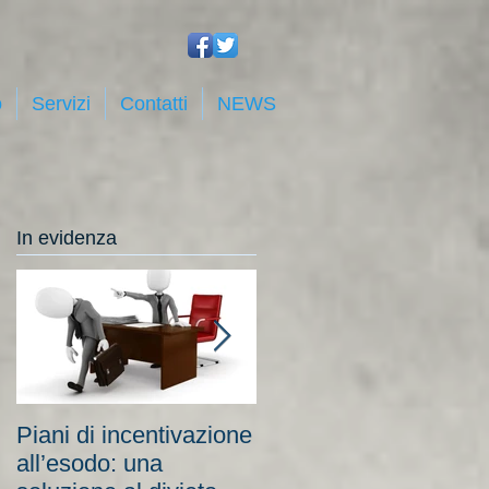
o
Servizi
Contatti
NEWS
In evidenza
a
Piani di incentivazione
Cassa integrazione:
all’esodo: una
tra costi elevati per le