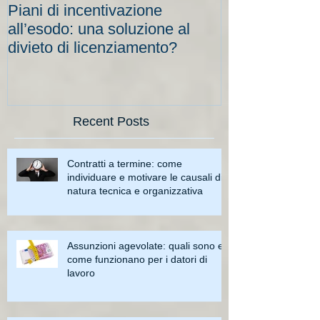
Piani di incentivazione
Cassa integraz
all’esodo: una soluzione al
elevati per le
divieto di licenziamento?
scadenze
Recent Posts
Contratti a termine: come
individuare e motivare le causali di
natura tecnica e organizzativa
Assunzioni agevolate: quali sono e
come funzionano per i datori di
lavoro