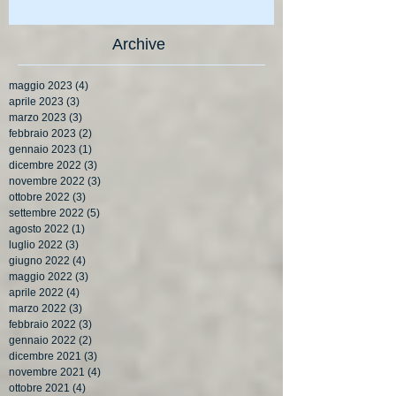
Archive
maggio 2023
(4)
4 post
aprile 2023
(3)
3 post
marzo 2023
(3)
3 post
febbraio 2023
(2)
2 post
gennaio 2023
(1)
1 post
dicembre 2022
(3)
3 post
novembre 2022
(3)
3 post
ottobre 2022
(3)
3 post
settembre 2022
(5)
5 post
agosto 2022
(1)
1 post
luglio 2022
(3)
3 post
giugno 2022
(4)
4 post
maggio 2022
(3)
3 post
aprile 2022
(4)
4 post
marzo 2022
(3)
3 post
febbraio 2022
(3)
3 post
gennaio 2022
(2)
2 post
dicembre 2021
(3)
3 post
novembre 2021
(4)
4 post
ottobre 2021
(4)
4 post