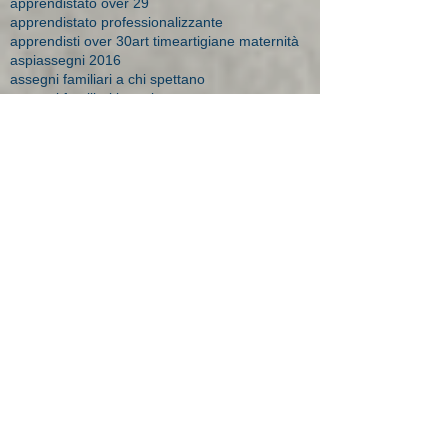
apprendistato over 29
apprendistato professionalizzante
apprendisti over 30
art time
artigiane maternità
aspi
assegni 2016
assegni familiari a chi spettano
assegni familiari brescia
assegni familiari importi
assegni familiari novità 2015
assegni familiari studio bonesi
assegni maternità
assegni maternità Brescia
assegno
assegno bebè
assegno bebè domande respinte
assegno di solidarietà
assegno maternità studio Bonesi
assegno natalità
assumere apprendista
assunzione disabile
assunzione donne
assunzione incentivi
assunzione lavoratori esteri
assunzionedetenuti
assunzioni
assunzioni a tempo indeterminato
assunzioni apprendisti
assunzioni tempo indeterminato 2015