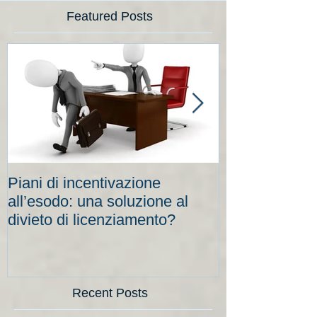
Featured Posts
Piani di incentivazione
Cassa integraz
all’esodo: una soluzione al
elevati per le
divieto di licenziamento?
scadenze
Recent Posts