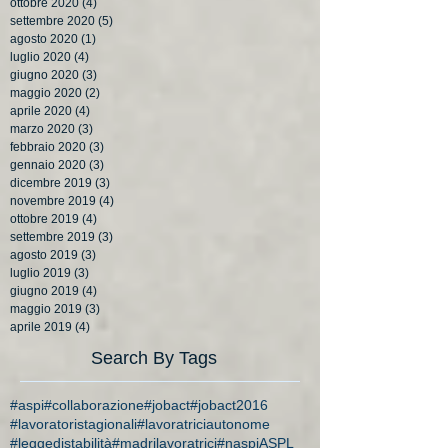
ottobre 2020
(4)
4 post
settembre 2020
(5)
5 post
agosto 2020
(1)
1 post
luglio 2020
(4)
4 post
giugno 2020
(3)
3 post
maggio 2020
(2)
2 post
aprile 2020
(4)
4 post
marzo 2020
(3)
3 post
febbraio 2020
(3)
3 post
gennaio 2020
(3)
3 post
dicembre 2019
(3)
3 post
novembre 2019
(4)
4 post
ottobre 2019
(4)
4 post
settembre 2019
(3)
3 post
agosto 2019
(3)
3 post
luglio 2019
(3)
3 post
giugno 2019
(4)
4 post
maggio 2019
(3)
3 post
aprile 2019
(4)
4 post
Search By Tags
#aspi
#collaborazione
#jobact
#jobact2016
#lavoratoristagionali
#lavoratriciautonome
#leggedistabilità
#madrilavoratrici
#naspi
ASPL