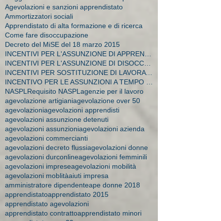
Agevolazioni e sanzioni apprendistato
Ammortizzatori sociali
Apprendistato di alta formazione e di ricerca
Come fare disoccupazione
Decreto del MiSE del 18 marzo 2015
INCENTIVI PER L'ASSUNZIONE DI APPRENDISTI
INCENTIVI PER L'ASSUNZIONE DI DISOCCUPATI E CA
INCENTIVI PER SOSTITUZIONE DI LAVORATRICI IN MATER
INCENTIVO PER LE ASSUNZIONI A TEMPO INDETERMINATO
NASPL
Requisito NASPL
agenzie per il lavoro
agevolazione artigiani
agevolazione over 50
agevolazioni
agevolazioni apprendisti
agevolazioni assunzione detenuti
agevolazioni assunzioni
agevolazioni azienda
agevolazioni commercianti
agevolazioni decreto flussi
agevolazioni donne
agevolazioni durconline
agevolazioni femminili
agevolazioni imprese
agevolazioni mobilità
agevolazioni moblità
aiuti impresa
amministratore dipendente
ape donne 2018
apprendistato
apprendistato 2015
apprendistato agevolazioni
apprendistato contratto
apprendistato minori