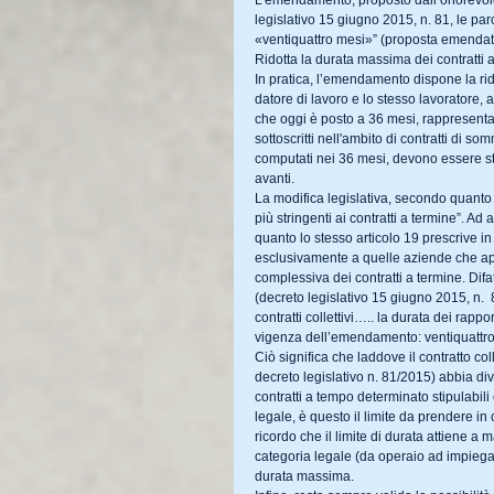
L’emendamento, proposto dall’onorevole G
legislativo 15 giugno 2015, n. 81, le par
«ventiquattro mesi»” (proposta emendativ
Ridotta la durata massima dei contratti 
In pratica, l’emendamento dispone la ridu
datore di lavoro e lo stesso lavoratore, a
che oggi è posto a 36 mesi, rappresenta l
sottoscritti nell'ambito di contratti di so
computati nei 36 mesi, devono essere stat
avanti.
La modifica legislativa, secondo quanto d
più stringenti ai contratti a termine”. Ad
quanto lo stesso articolo 19 prescrive in
esclusivamente a quelle aziende che appl
complessiva dei contratti a termine. Difat
(decreto legislativo 15 giugno 2015, n. 
contratti collettivi….. la durata dei rap
vigenza dell’emendamento: ventiquattro
Ciò significa che laddove il contratto col
decreto legislativo n. 81/2015) abbia d
contratti a tempo determinato stipulabil
legale, è questo il limite da prendere in 
ricordo che il limite di durata attiene a 
categoria legale (da operaio ad impiegato
durata massima.