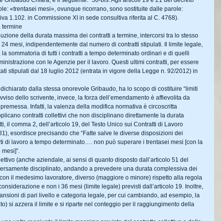
ribaudo Chiara, è il seguente: “58-bis. Agli articoli 19 e 21 del decreto 
ole: «trentasei mesi», ovunque ricorrano, sono sostituite dalle parole: 
a 1.102. in Commissione XI in sede consultiva riferita al C. 4768).
a termine
zione della durata massima dei contratti a termine, intercorsi tra lo stesso 
 24 mesi, indipendentemente dal numero di contratti stipulati. Il limite legale, 
a sommatoria di tutti i contratti a tempo determinato ordinari e di quelli 
mministrazione con le Agenzie per il lavoro. Questi ultimi contratti, per essere 
i stipulati dal 18 luglio 2012 (entrata in vigore della Legge n. 92/2012) in 
ichiarato dalla stessa onorevole Gribaudo, ha lo scopo di costituire “limiti 
 avviso dello scrivente, invece, la forza dell’emendamento è affievolita da 
 premessa. Infatti, la valenza della modifica normativa è circoscritta 
icano contratti collettivi che non disciplinano direttamente la durata 
ti, il comma 2, dell’articolo 19, del Testo Unico sui Contratti di Lavoro 
81), esordisce precisando che “Fatte salve le diverse disposizioni dei 
porti di lavoro a tempo determinato…. non può superare i trentasei mesi [con la 
 mesi]”.
lettivo (anche aziendale, ai sensi di quanto disposto dall’articolo 51 del 
iversamente disciplinato, andando a prevedere una durata complessiva dei 
i con il medesimo lavoratore, diverso (maggiore o minore) rispetto alla regola 
considerazione e non i 36 mesi (limite legale) previsti dall’articolo 19. Inoltre, 
mansioni di pari livello e categoria legale, per cui cambiando, ad esempio, la 
) si azzera il limite e si riparte nel conteggio per il raggiungimento della 