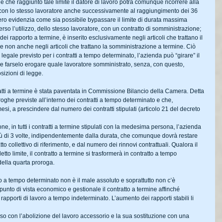
che raggiunto tale limite il datore di lavoro potrà comunque ricorrere alla 
on lo stesso lavoratore anche successivamente al raggiungimento dei 36 
tero evidenzia come sia possibile bypassare il limite di durata massima 
erso l’utilizzo, dello stesso lavoratore, con un contratto di somministrazione; 
dei rapporto a termine, è inserito esclusivamente negli articoli che trattano il 
e non anche negli articoli che trattano la somministrazione a termine. Ciò 
e legale previsto per i contratti a tempo determinato, l’azienda può “girare” il 
 e farselo erogare quale lavoratore somministrato, senza, con questo, 
sizioni di legge.
ratti a termine è stata paventata in Commissione Bilancio della Camera. Detta 
roghe previste all’interno dei contratti a tempo determinato e che, 
esi, a prescindere dal numero dei contratti stipulati (articolo 21 del decreto 
, in tutti i contratti a termine stipulati con la medesima persona, l’azienda 
più di 3 volte, indipendentemente dalla durata, che comunque dovrà restare 
atto collettivo di riferimento, e dal numero dei rinnovi contrattuali. Qualora il 
to limite, il contratto a termine si trasformerà in contratto a tempo 
della quarta proroga.
to a tempo determinato non è il male assoluto e soprattutto non c’è 
punto di vista economico e gestionale il contratto a termine affinché 
 rapporti di lavoro a tempo indeterminato. L’aumento dei rapporti stabili li 
so con l’abolizione del lavoro accessorio e la sua sostituzione con una 