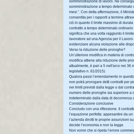
somministrazione di lavoro. Ne consegue 
somministrazione a tempo determinato c
mesi.”. Con detta affermazione, il Minis
consentita per i rapporti a termine attrav
ciò in quanto il limite massimo di durata 
contratto a tempo determinato ordinario 
significa che una volta raggiunto il limit
lavoratore ad una Agenzia per il Lavoro
evidenziare alcuna violazione alle dispo
Verso la riduzione delle proroghe?
Un’ulteriore modifica in materia di cont
modifica attiene alla riduzione delle pro
attualmente, è pari a 5 nell'arco nei 36 m
legislativo n. 81/2015).
Qualora passi l’emendamento in questione
non potrà prorogare detti contratti per 
nei limiti previsti dalla legge o dal contr
numero delle proroghe sia superiore a det
indeterminato dalla data di decorrenza 
Considerazione conclusive
Concludo con una riflessione. Il contrat
l’equazione perfetta: appesantire da un 
l’azienda dirotti le proprie assunzioni su
decide l’economia e non la legge.
Non vorrei che si ripeta l’errore commes