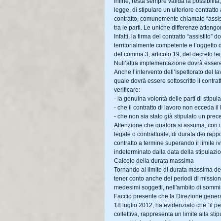
Infine, resta sempre valida la possibilità
legge, di stipulare un ulteriore contratto
contratto, comunemente chiamato “assisti
tra le parti. Le uniche differenze attengon
Infatti, la firma del contratto “assistito”
territorialmente competente e l’oggetto 
del comma 3, articolo 19, del decreto le
Null’altra implementazione dovrà essere p
Anche l’intervento dell’Ispettorato del l
quale dovrà essere sottoscritto il contr
verificare:
- la genuina volontà delle parti di stipul
- che il contratto di lavoro non ecceda il
- che non sia stato già stipulato un preced
Attenzione che qualora si assuma, con un
legale o contrattuale, di durata dei rapp
contratto a termine superando il limite ivi
indeterminato dalla data della stipulazi
Calcolo della durata massima
Tornando al limite di durata massima dei 
tener conto anche dei periodi di missione 
medesimi soggetti, nell'ambito di sommi
Faccio presente che la Direzione generale 
18 luglio 2012, ha evidenziato che “il p
collettiva, rappresenta un limite alla sti