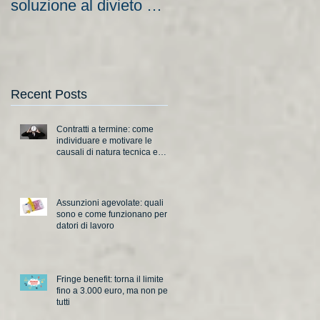
soluzione al divieto di
aziende e nuove
licenziamento?
scadenze
Recent Posts
Contratti a termine: come
individuare e motivare le
causali di natura tecnica e
organizzativa
Assunzioni agevolate: quali
sono e come funzionano per i
datori di lavoro
Fringe benefit: torna il limite
fino a 3.000 euro, ma non per
tutti