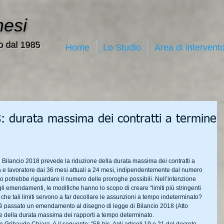
nesi
o dal 1985
Home
Lo Studio
Area di intervent
8: durata massima dei contratti a termine
ilancio 2018 prevede la riduzione della durata massima dei contratti a 
a e lavoratore dai 36 mesi attuali a 24 mesi, indipendentemente dal numero 
ttivo potrebbe riguardare il numero delle proroghe possibili. Nell’intenzione 
i emendamenti, le modifiche hanno lo scopo di creare “limiti più stringenti 
o che tali limiti servono a far decollare le assunzioni a tempo indeterminato?
 passato un emendamento al disegno di legge di Bilancio 2018 (Atto 
e della durata massima dei rapporti a tempo determinato.