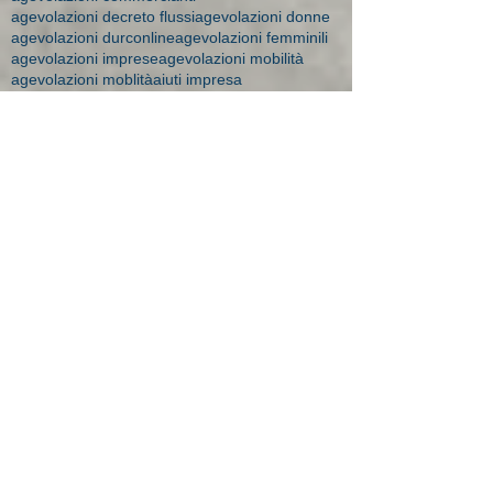
agevolazioni decreto flussi
agevolazioni donne
agevolazioni durconline
agevolazioni femminili
agevolazioni imprese
agevolazioni mobilità
agevolazioni moblità
aiuti impresa
amministratore dipendente
ape donne 2018
apprendistato
apprendistato 2015
apprendistato agevolazioni
apprendistato contratto
apprendistato minori
apprendistato over 29
apprendistato professionalizzante
apprendisti over 30
art time
artigiane maternità
aspi
assegni 2016
assegni familiari a chi spettano
assegni familiari brescia
assegni familiari importi
assegni familiari novità 2015
assegni familiari studio bonesi
assegni maternità
assegni maternità Brescia
assegno
assegno bebè
assegno bebè domande respinte
assegno di solidarietà
assegno maternità studio Bonesi
assegno natalità
assumere apprendista