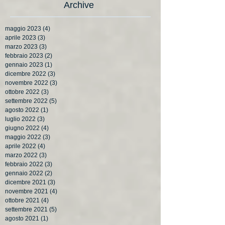
Archive
maggio 2023
(4)
4 post
aprile 2023
(3)
3 post
marzo 2023
(3)
3 post
febbraio 2023
(2)
2 post
gennaio 2023
(1)
1 post
dicembre 2022
(3)
3 post
novembre 2022
(3)
3 post
ottobre 2022
(3)
3 post
settembre 2022
(5)
5 post
agosto 2022
(1)
1 post
luglio 2022
(3)
3 post
giugno 2022
(4)
4 post
maggio 2022
(3)
3 post
aprile 2022
(4)
4 post
marzo 2022
(3)
3 post
febbraio 2022
(3)
3 post
gennaio 2022
(2)
2 post
dicembre 2021
(3)
3 post
novembre 2021
(4)
4 post
ottobre 2021
(4)
4 post
settembre 2021
(5)
5 post
agosto 2021
(1)
1 post