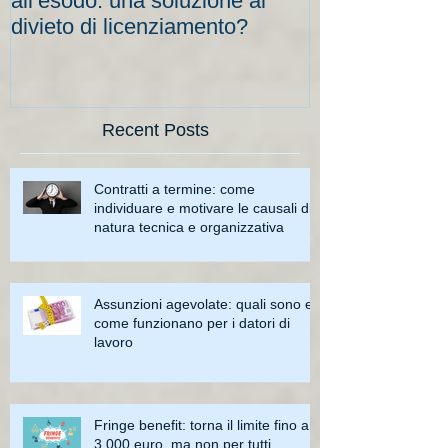
all’esodo: una soluzione al
elevati per le
divieto di licenziamento?
scadenze
Recent Posts
Contratti a termine: come
individuare e motivare le causali di
natura tecnica e organizzativa
Assunzioni agevolate: quali sono e
come funzionano per i datori di
lavoro
Fringe benefit: torna il limite fino a
3.000 euro, ma non per tutti