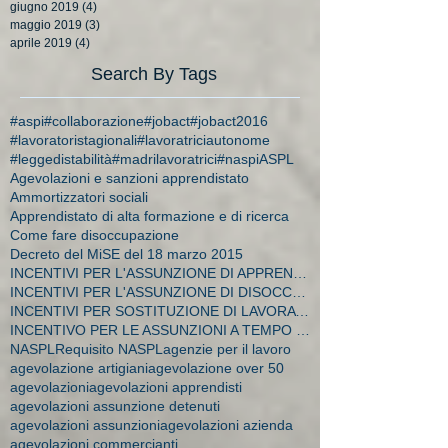
giugno 2019
(4)
4 post
maggio 2019
(3)
3 post
aprile 2019
(4)
4 post
Search By Tags
#aspi
#collaborazione
#jobact
#jobact2016
#lavoratoristagionali
#lavoratriciautonome
#leggedistabilità
#madrilavoratrici
#naspi
ASPL
Agevolazioni e sanzioni apprendistato
Ammortizzatori sociali
Apprendistato di alta formazione e di ricerca
Come fare disoccupazione
Decreto del MiSE del 18 marzo 2015
INCENTIVI PER L'ASSUNZIONE DI APPRENDISTI
INCENTIVI PER L'ASSUNZIONE DI DISOCCUPATI E CA
INCENTIVI PER SOSTITUZIONE DI LAVORATRICI IN MATER
INCENTIVO PER LE ASSUNZIONI A TEMPO INDETERMINATO
NASPL
Requisito NASPL
agenzie per il lavoro
agevolazione artigiani
agevolazione over 50
agevolazioni
agevolazioni apprendisti
agevolazioni assunzione detenuti
agevolazioni assunzioni
agevolazioni azienda
agevolazioni commercianti