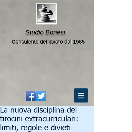
Studio Bonesi
Consulente del lavoro dal 1985
La nuova disciplina dei
tirocini extracurriculari:
limiti, regole e divieti