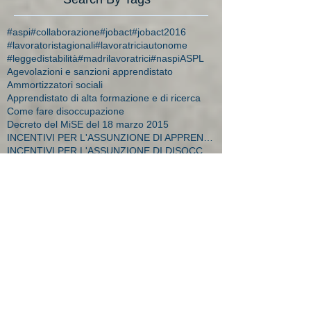
#aspi
#collaborazione
#jobact
#jobact2016
#lavoratoristagionali
#lavoratriciautonome
#leggedistabilità
#madrilavoratrici
#naspi
ASPL
Agevolazioni e sanzioni apprendistato
Ammortizzatori sociali
Apprendistato di alta formazione e di ricerca
Come fare disoccupazione
Decreto del MiSE del 18 marzo 2015
INCENTIVI PER L'ASSUNZIONE DI APPRENDISTI
INCENTIVI PER L'ASSUNZIONE DI DISOCCUPATI E CA
INCENTIVI PER SOSTITUZIONE DI LAVORATRICI IN MATER
INCENTIVO PER LE ASSUNZIONI A TEMPO INDETERMINATO
NASPL
Requisito NASPL
agenzie per il lavoro
agevolazione artigiani
agevolazione over 50
agevolazioni
agevolazioni apprendisti
agevolazioni assunzione detenuti
agevolazioni assunzioni
agevolazioni azienda
agevolazioni commercianti
agevolazioni decreto flussi
agevolazioni donne
agevolazioni durconline
agevolazioni femminili
agevolazioni imprese
agevolazioni mobilità
agevolazioni moblità
aiuti impresa