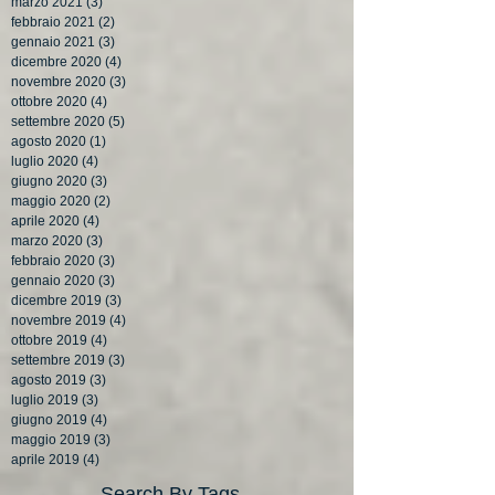
marzo 2021
(3)
3 post
febbraio 2021
(2)
2 post
gennaio 2021
(3)
3 post
dicembre 2020
(4)
4 post
novembre 2020
(3)
3 post
ottobre 2020
(4)
4 post
settembre 2020
(5)
5 post
agosto 2020
(1)
1 post
luglio 2020
(4)
4 post
giugno 2020
(3)
3 post
maggio 2020
(2)
2 post
aprile 2020
(4)
4 post
marzo 2020
(3)
3 post
febbraio 2020
(3)
3 post
gennaio 2020
(3)
3 post
dicembre 2019
(3)
3 post
novembre 2019
(4)
4 post
ottobre 2019
(4)
4 post
settembre 2019
(3)
3 post
agosto 2019
(3)
3 post
luglio 2019
(3)
3 post
giugno 2019
(4)
4 post
maggio 2019
(3)
3 post
aprile 2019
(4)
4 post
Search By Tags