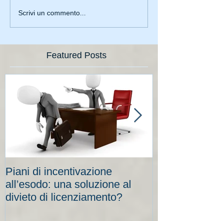
Scrivi un commento...
Featured Posts
Piani di incentivazione
Cassa integraz
all’esodo: una soluzione al
elevati per le
divieto di licenziamento?
scadenze