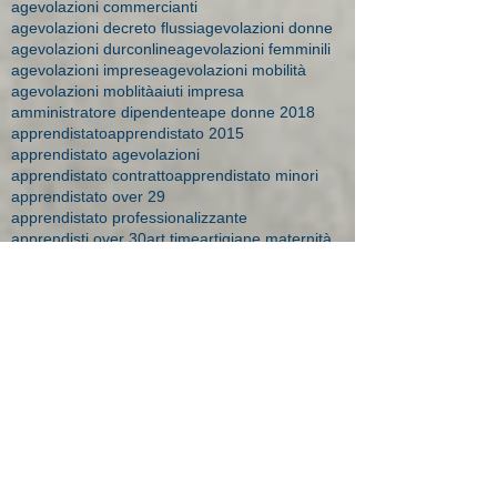
agevolazioni commercianti
agevolazioni decreto flussi
agevolazioni donne
agevolazioni durconline
agevolazioni femminili
agevolazioni imprese
agevolazioni mobilità
agevolazioni moblità
aiuti impresa
amministratore dipendente
ape donne 2018
apprendistato
apprendistato 2015
apprendistato agevolazioni
apprendistato contratto
apprendistato minori
apprendistato over 29
apprendistato professionalizzante
apprendisti over 30
art time
artigiane maternità
aspi
assegni 2016
assegni familiari a chi spettano
assegni familiari brescia
assegni familiari importi
assegni familiari novità 2015
assegni familiari studio bonesi
assegni maternità
assegni maternità Brescia
assegno
assegno bebè
assegno bebè domande respinte
assegno di solidarietà
assegno maternità studio Bonesi
assegno natalità
assumere apprendista