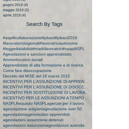
giugno 2019
(4)
4 post
maggio 2019
(3)
3 post
aprile 2019
(4)
4 post
Search By Tags
#aspi
#collaborazione
#jobact
#jobact2016
#lavoratoristagionali
#lavoratriciautonome
#leggedistabilità
#madrilavoratrici
#naspi
ASPL
Agevolazioni e sanzioni apprendistato
Ammortizzatori sociali
Apprendistato di alta formazione e di ricerca
Come fare disoccupazione
Decreto del MiSE del 18 marzo 2015
INCENTIVI PER L'ASSUNZIONE DI APPRENDISTI
INCENTIVI PER L'ASSUNZIONE DI DISOCCUPATI E CA
INCENTIVI PER SOSTITUZIONE DI LAVORATRICI IN MATER
INCENTIVO PER LE ASSUNZIONI A TEMPO INDETERMINATO
NASPL
Requisito NASPL
agenzie per il lavoro
agevolazione artigiani
agevolazione over 50
agevolazioni
agevolazioni apprendisti
agevolazioni assunzione detenuti
agevolazioni assunzioni
agevolazioni azienda