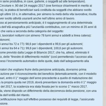
n serie produttiva, in cave, gallerie, o soggetti ad alte temperature).
 Circolare n. 90 del 24 maggio 2017 (ove fornisce chiarimenti in merito ai 
a), la platea di beneficiari sarà costituita da soggetti che abbiano svolto 
 ultimi 10 o, in alternativa, per almeno la metà della vita lavorativa; risulta 
ver svolto attività usuranti anche nell’ultimo anno di lavoro.
sso al pensionamento anticipato, è il raggiungimento di una determinata 
dell’età anagrafica più l’anzianità contributiva, con un minimo di 35 anni di 
, che varia a seconda della categoria del soggetto: 
, lavoratori notturni con almeno 78 turni annui e addetti a linea catena): 
utonomi;  
i annui tra 72 e 77): 98,6 per i dipendenti e 99,6 per gli autonomi;  
i annui tra 64 e 71): 99,6 per i dipendenti, 100,6 per gli autonomi. 
ome previsto dalla Legge di Bilancio 2017, che ha, altresì, eliminato il 
delle “finestre di differimento mobile” (così permettendo l’accesso alla 
speso l’incremento automatico delle quote, dato dall’adeguamento alla 
ratori che vogliano fruire della pensione anticipata, dovranno prima 
icazione per il riconoscimento del beneficio (telematicamente, con il modello 
ari, entro il 1° maggio dell’anno precedente a quello di maturazione dei 
ra la propria quota nel 2019, dovrà presentare la domanda entro il 1° maggio 
so del 2017, la scadenza era stata fissata per lo scorso 1° marzo 2017.
nda, viene disposto un differimento della decorrenza della pensione, con una 
dell’entità del ritardo.
tificazione Inps sull’effettivo possesso dei requisiti di legge, l’assicurato 
nsione.