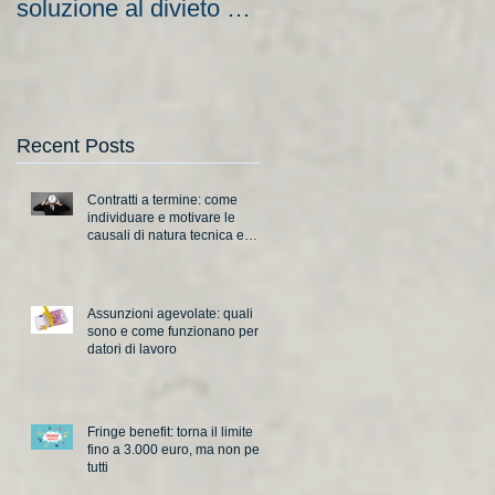
soluzione al divieto di
aziende e nuove
licenziamento?
scadenze
Recent Posts
Contratti a termine: come
individuare e motivare le
causali di natura tecnica e
organizzativa
Assunzioni agevolate: quali
sono e come funzionano per i
datori di lavoro
Fringe benefit: torna il limite
fino a 3.000 euro, ma non per
tutti