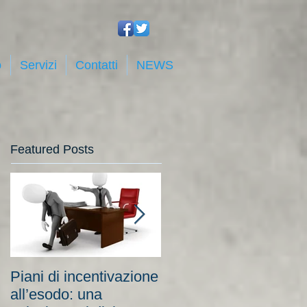
o
Servizi
Contatti
NEWS
Featured Posts
Piani di incentivazione
Cassa integrazione:
all’esodo: una
tra costi elevati per le