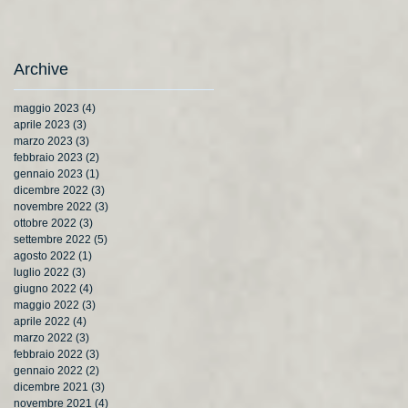
Archive
maggio 2023
(4)
4 post
aprile 2023
(3)
3 post
marzo 2023
(3)
3 post
febbraio 2023
(2)
2 post
gennaio 2023
(1)
1 post
dicembre 2022
(3)
3 post
novembre 2022
(3)
3 post
ottobre 2022
(3)
3 post
settembre 2022
(5)
5 post
agosto 2022
(1)
1 post
luglio 2022
(3)
3 post
giugno 2022
(4)
4 post
maggio 2022
(3)
3 post
aprile 2022
(4)
4 post
marzo 2022
(3)
3 post
febbraio 2022
(3)
3 post
gennaio 2022
(2)
2 post
dicembre 2021
(3)
3 post
novembre 2021
(4)
4 post