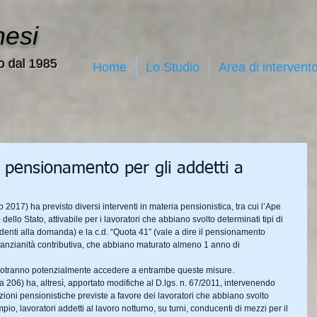
nesi
o dal 1985
Home
Lo Studio
Area di intervent
l pensionamento per gli addetti a
017) ha previsto diversi interventi in materia pensionistica, tra cui l’Ape 
dello Stato, attivabile per i lavoratori che abbiano svolto determinati tipi di 
enti alla domanda) e la c.d. “Quota 41” (vale a dire il pensionamento 
di anzianità contributiva, che abbiano maturato almeno 1 anno di 
i potranno potenzialmente accedere a entrambe queste misure.
 206) ha, altresì, apportato modifiche al D.lgs. n. 67/2011, intervenendo 
ioni pensionistiche previste a favore dei lavoratori che abbiano svolto 
pio, lavoratori addetti al lavoro notturno, su turni, conducenti di mezzi per il 