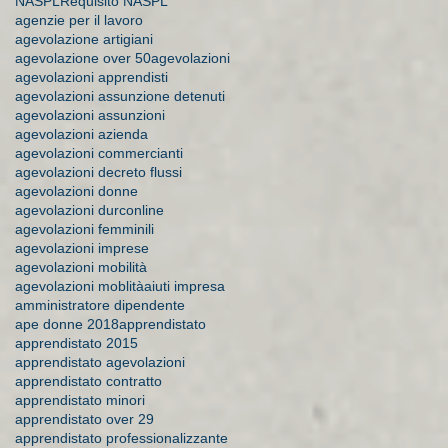
NASPL
Requisito NASPL
agenzie per il lavoro
agevolazione artigiani
agevolazione over 50
agevolazioni
agevolazioni apprendisti
agevolazioni assunzione detenuti
agevolazioni assunzioni
agevolazioni azienda
agevolazioni commercianti
agevolazioni decreto flussi
agevolazioni donne
agevolazioni durconline
agevolazioni femminili
agevolazioni imprese
agevolazioni mobilità
agevolazioni moblità
aiuti impresa
amministratore dipendente
ape donne 2018
apprendistato
apprendistato 2015
apprendistato agevolazioni
apprendistato contratto
apprendistato minori
apprendistato over 29
apprendistato professionalizzante