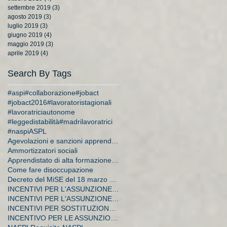
settembre 2019
(3)
3 post
agosto 2019
(3)
3 post
luglio 2019
(3)
3 post
giugno 2019
(4)
4 post
maggio 2019
(3)
3 post
aprile 2019
(4)
4 post
Search By Tags
#aspi
#collaborazione
#jobact
#jobact2016
#lavoratoristagionali
#lavoratriciautonome
#leggedistabilità
#madrilavoratrici
#naspi
ASPL
Agevolazioni e sanzioni apprendistato
Ammortizzatori sociali
Apprendistato di alta formazione e di ricerca
Come fare disoccupazione
Decreto del MiSE del 18 marzo 2015
INCENTIVI PER L'ASSUNZIONE DI APPRENDISTI
INCENTIVI PER L'ASSUNZIONE DI DISOCCUPATI E CA
INCENTIVI PER SOSTITUZIONE DI LAVORATRICI IN MATER
INCENTIVO PER LE ASSUNZIONI A TEMPO INDETERMINATO