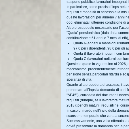
trasporto pubblico, lavoratori impegnati i
In particolare, come precisa l’Inps nella
requisiti e modalità di accesso alla misur
queste lavorazioni per almeno 7 anni negli
oggi eliminata l’ulteriore condizione di a
Altro presupposto necessario per l’acce
“Quota” pensionistica (data dalla somma 
contribuzione e 61 anni e 7 mesi di età)
Quota A (addetti a mansioni usuranti
97,6 per i dipendenti, 98,6 per gli a
Quota B (lavoratori notturni con turn
Quota C (lavoratori notturni con turn
Queste le quote in vigore sino al 2026, c
meccanismo, precedentemente introdotto, 
pensione senza particolari ritardi) e so
speranza di vita.
Quanto alla procedura di accesso, i lavo
presentare all’Inps la domanda di certif
“AP45”), corredata dei documenti necess
requisiti (dunque, se il lavoratore matu
2018); per chi maturi i requisiti nel cor
In caso di ritardo nell’invio della doma
scansione temporale che varia a seconda 
Successivamente, una volta ottenuta la cer
dovrà presentare la domanda per la pe