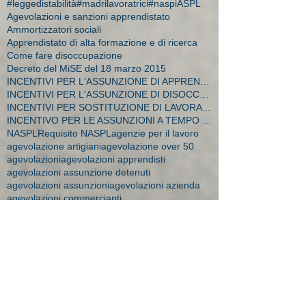
#leggedistabilità
#madrilavoratrici
#naspi
ASPL
Agevolazioni e sanzioni apprendistato
Ammortizzatori sociali
Apprendistato di alta formazione e di ricerca
Come fare disoccupazione
Decreto del MiSE del 18 marzo 2015
INCENTIVI PER L'ASSUNZIONE DI APPRENDISTI
INCENTIVI PER L'ASSUNZIONE DI DISOCCUPATI E CA
INCENTIVI PER SOSTITUZIONE DI LAVORATRICI IN MATER
INCENTIVO PER LE ASSUNZIONI A TEMPO INDETERMINATO
NASPL
Requisito NASPL
agenzie per il lavoro
agevolazione artigiani
agevolazione over 50
agevolazioni
agevolazioni apprendisti
agevolazioni assunzione detenuti
agevolazioni assunzioni
agevolazioni azienda
agevolazioni commercianti
agevolazioni decreto flussi
agevolazioni donne
agevolazioni durconline
agevolazioni femminili
agevolazioni imprese
agevolazioni mobilità
agevolazioni moblità
aiuti impresa
amministratore dipendente
ape donne 2018
apprendistato
apprendistato 2015
apprendistato agevolazioni
apprendistato contratto
apprendistato minori