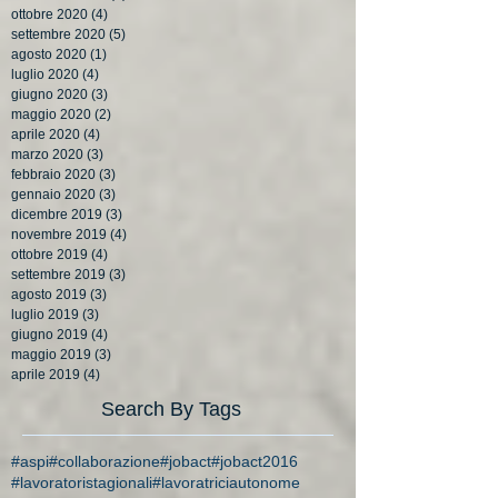
ottobre 2020
(4)
4 post
settembre 2020
(5)
5 post
agosto 2020
(1)
1 post
luglio 2020
(4)
4 post
giugno 2020
(3)
3 post
maggio 2020
(2)
2 post
aprile 2020
(4)
4 post
marzo 2020
(3)
3 post
febbraio 2020
(3)
3 post
gennaio 2020
(3)
3 post
dicembre 2019
(3)
3 post
novembre 2019
(4)
4 post
ottobre 2019
(4)
4 post
settembre 2019
(3)
3 post
agosto 2019
(3)
3 post
luglio 2019
(3)
3 post
giugno 2019
(4)
4 post
maggio 2019
(3)
3 post
aprile 2019
(4)
4 post
Search By Tags
#aspi
#collaborazione
#jobact
#jobact2016
#lavoratoristagionali
#lavoratriciautonome