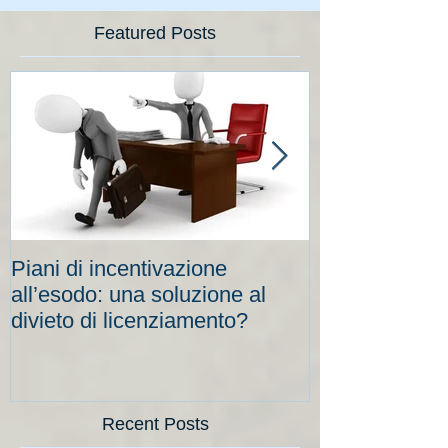
Featured Posts
Piani di incentivazione
Cassa integraz
all’esodo: una soluzione al
elevati per le
divieto di licenziamento?
scadenze
Recent Posts