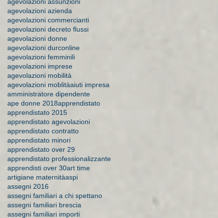
agevolazioni assunzioni
agevolazioni azienda
agevolazioni commercianti
agevolazioni decreto flussi
agevolazioni donne
agevolazioni durconline
agevolazioni femminili
agevolazioni imprese
agevolazioni mobilità
agevolazioni moblità
aiuti impresa
amministratore dipendente
ape donne 2018
apprendistato
apprendistato 2015
apprendistato agevolazioni
apprendistato contratto
apprendistato minori
apprendistato over 29
apprendistato professionalizzante
apprendisti over 30
art time
artigiane maternità
aspi
assegni 2016
assegni familiari a chi spettano
assegni familiari brescia
assegni familiari importi