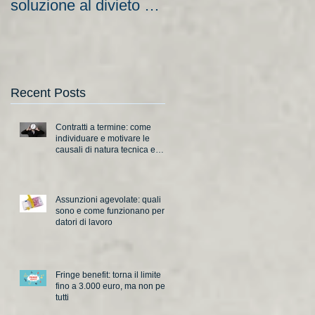
soluzione al divieto di
aziende e nuove
licenziamento?
scadenze
Recent Posts
Contratti a termine: come
individuare e motivare le
causali di natura tecnica e
organizzativa
Assunzioni agevolate: quali
sono e come funzionano per i
datori di lavoro
Fringe benefit: torna il limite
fino a 3.000 euro, ma non per
tutti