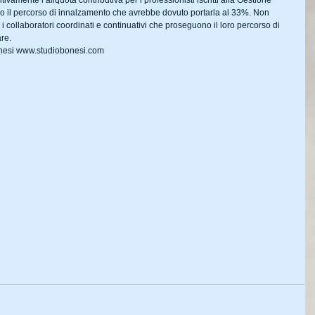
tivamente l’aliquota contributiva per i professionisti iscritti alla Gestione 
o il percorso di innalzamento che avrebbe dovuto portarla al 33%. Non 
 i collaboratori coordinati e continuativi che proseguono il loro percorso di 
re.
Bonesi www.studiobonesi.com