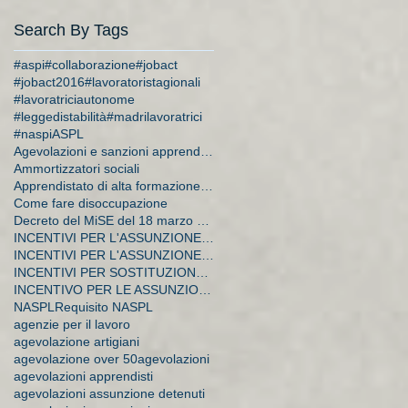
Search By Tags
#aspi
#collaborazione
#jobact
#jobact2016
#lavoratoristagionali
#lavoratriciautonome
#leggedistabilità
#madrilavoratrici
#naspi
ASPL
Agevolazioni e sanzioni apprendistato
Ammortizzatori sociali
Apprendistato di alta formazione e di ricerca
Come fare disoccupazione
Decreto del MiSE del 18 marzo 2015
INCENTIVI PER L'ASSUNZIONE DI APPRENDISTI
INCENTIVI PER L'ASSUNZIONE DI DISOCCUPATI E CA
INCENTIVI PER SOSTITUZIONE DI LAVORATRICI IN MATER
INCENTIVO PER LE ASSUNZIONI A TEMPO INDETERMINATO
NASPL
Requisito NASPL
agenzie per il lavoro
agevolazione artigiani
agevolazione over 50
agevolazioni
agevolazioni apprendisti
agevolazioni assunzione detenuti