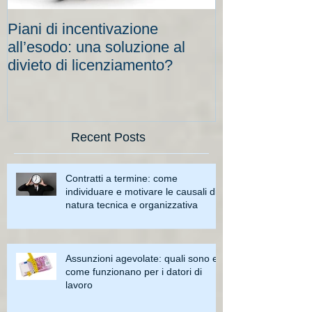
Piani di incentivazione
Cassa integraz
all’esodo: una soluzione al
elevati per le
divieto di licenziamento?
scadenze
Recent Posts
Contratti a termine: come
individuare e motivare le causali di
natura tecnica e organizzativa
Assunzioni agevolate: quali sono e
come funzionano per i datori di
lavoro