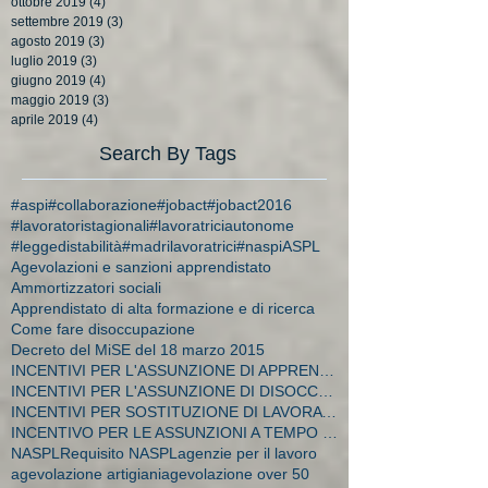
ottobre 2019
(4)
4 post
settembre 2019
(3)
3 post
agosto 2019
(3)
3 post
luglio 2019
(3)
3 post
giugno 2019
(4)
4 post
maggio 2019
(3)
3 post
aprile 2019
(4)
4 post
Search By Tags
#aspi
#collaborazione
#jobact
#jobact2016
#lavoratoristagionali
#lavoratriciautonome
#leggedistabilità
#madrilavoratrici
#naspi
ASPL
Agevolazioni e sanzioni apprendistato
Ammortizzatori sociali
Apprendistato di alta formazione e di ricerca
Come fare disoccupazione
Decreto del MiSE del 18 marzo 2015
INCENTIVI PER L'ASSUNZIONE DI APPRENDISTI
INCENTIVI PER L'ASSUNZIONE DI DISOCCUPATI E CA
INCENTIVI PER SOSTITUZIONE DI LAVORATRICI IN MATER
INCENTIVO PER LE ASSUNZIONI A TEMPO INDETERMINATO
NASPL
Requisito NASPL
agenzie per il lavoro
agevolazione artigiani
agevolazione over 50