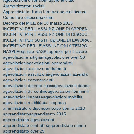
Agevolazioni e sanzioni apprendistato
Ammortizzatori sociali
Apprendistato di alta formazione e di ricerca
Come fare disoccupazione
Decreto del MiSE del 18 marzo 2015
INCENTIVI PER L'ASSUNZIONE DI APPRENDISTI
INCENTIVI PER L'ASSUNZIONE DI DISOCCUPATI E CA
INCENTIVI PER SOSTITUZIONE DI LAVORATRICI IN MATER
INCENTIVO PER LE ASSUNZIONI A TEMPO INDETERMINATO
NASPL
Requisito NASPL
agenzie per il lavoro
agevolazione artigiani
agevolazione over 50
agevolazioni
agevolazioni apprendisti
agevolazioni assunzione detenuti
agevolazioni assunzioni
agevolazioni azienda
agevolazioni commercianti
agevolazioni decreto flussi
agevolazioni donne
agevolazioni durconline
agevolazioni femminili
agevolazioni imprese
agevolazioni mobilità
agevolazioni moblità
aiuti impresa
amministratore dipendente
ape donne 2018
apprendistato
apprendistato 2015
apprendistato agevolazioni
apprendistato contratto
apprendistato minori
apprendistato over 29