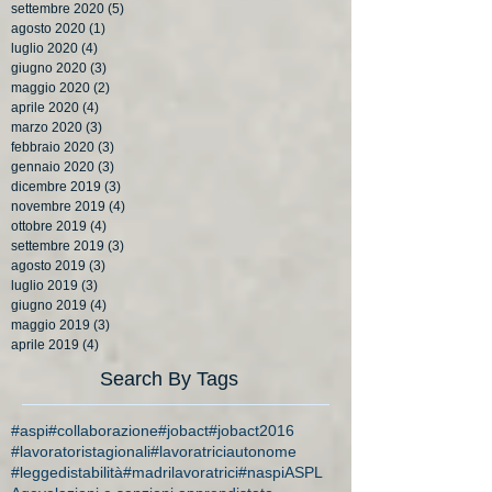
settembre 2020
(5)
5 post
agosto 2020
(1)
1 post
luglio 2020
(4)
4 post
giugno 2020
(3)
3 post
maggio 2020
(2)
2 post
aprile 2020
(4)
4 post
marzo 2020
(3)
3 post
febbraio 2020
(3)
3 post
gennaio 2020
(3)
3 post
dicembre 2019
(3)
3 post
novembre 2019
(4)
4 post
ottobre 2019
(4)
4 post
settembre 2019
(3)
3 post
agosto 2019
(3)
3 post
luglio 2019
(3)
3 post
giugno 2019
(4)
4 post
maggio 2019
(3)
3 post
aprile 2019
(4)
4 post
Search By Tags
#aspi
#collaborazione
#jobact
#jobact2016
#lavoratoristagionali
#lavoratriciautonome
#leggedistabilità
#madrilavoratrici
#naspi
ASPL