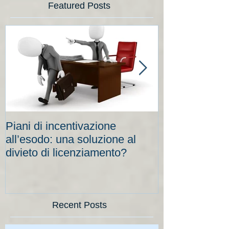
Featured Posts
Piani di incentivazione
Cassa integraz
all’esodo: una soluzione al
elevati per le
divieto di licenziamento?
scadenze
Recent Posts