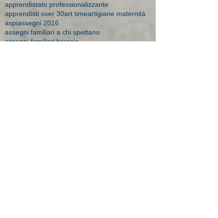
apprendistato professionalizzante
apprendisti over 30
art time
artigiane maternità
aspi
assegni 2016
assegni familiari a chi spettano
assegni familiari brescia
assegni familiari importi
assegni familiari novità 2015
assegni familiari studio bonesi
assegni maternità
assegni maternità Brescia
assegno
assegno bebè
assegno bebè domande respinte
assegno di solidarietà
assegno maternità studio Bonesi
assegno natalità
assumere apprendista
assunzione disabile
assunzione donne
assunzione incentivi
assunzione lavoratori esteri
assunzionedetenuti
assunzioni
assunzioni a tempo indeterminato
assunzioni apprendisti
assunzioni tempo indeterminato 2015