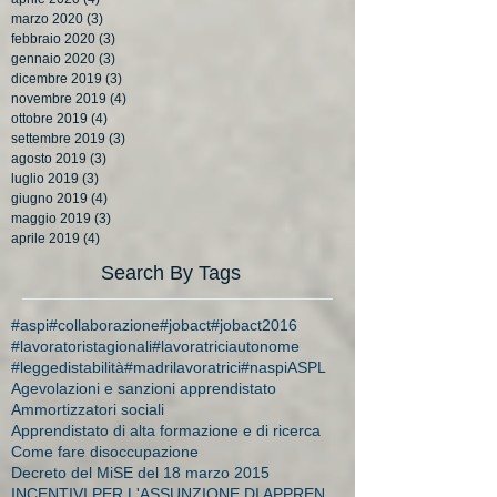
marzo 2020
(3)
3 post
febbraio 2020
(3)
3 post
gennaio 2020
(3)
3 post
dicembre 2019
(3)
3 post
novembre 2019
(4)
4 post
ottobre 2019
(4)
4 post
settembre 2019
(3)
3 post
agosto 2019
(3)
3 post
luglio 2019
(3)
3 post
giugno 2019
(4)
4 post
maggio 2019
(3)
3 post
aprile 2019
(4)
4 post
Search By Tags
#aspi
#collaborazione
#jobact
#jobact2016
#lavoratoristagionali
#lavoratriciautonome
#leggedistabilità
#madrilavoratrici
#naspi
ASPL
Agevolazioni e sanzioni apprendistato
Ammortizzatori sociali
Apprendistato di alta formazione e di ricerca
Come fare disoccupazione
Decreto del MiSE del 18 marzo 2015
INCENTIVI PER L'ASSUNZIONE DI APPRENDISTI