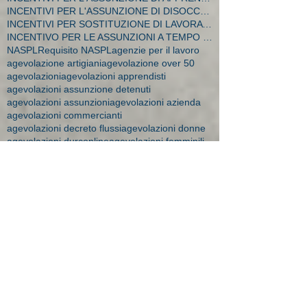
INCENTIVI PER L'ASSUNZIONE DI DISOCCUPATI E CA
INCENTIVI PER SOSTITUZIONE DI LAVORATRICI IN MATER
INCENTIVO PER LE ASSUNZIONI A TEMPO INDETERMINATO
NASPL
Requisito NASPL
agenzie per il lavoro
agevolazione artigiani
agevolazione over 50
agevolazioni
agevolazioni apprendisti
agevolazioni assunzione detenuti
agevolazioni assunzioni
agevolazioni azienda
agevolazioni commercianti
agevolazioni decreto flussi
agevolazioni donne
agevolazioni durconline
agevolazioni femminili
agevolazioni imprese
agevolazioni mobilità
agevolazioni moblità
aiuti impresa
amministratore dipendente
ape donne 2018
apprendistato
apprendistato 2015
apprendistato agevolazioni
apprendistato contratto
apprendistato minori
apprendistato over 29
apprendistato professionalizzante
apprendisti over 30
art time
artigiane maternità
aspi
assegni 2016
assegni familiari a chi spettano
assegni familiari brescia