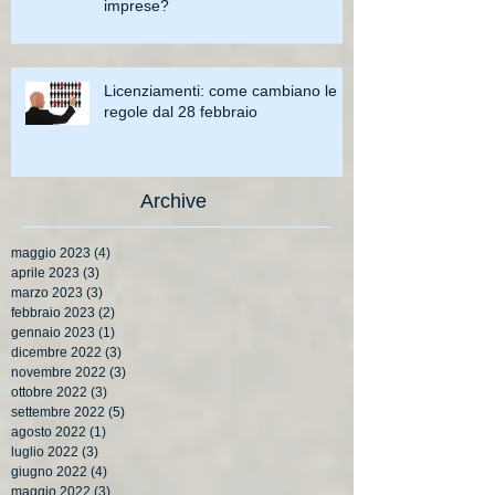
imprese?
Licenziamenti: come cambiano le
regole dal 28 febbraio
Archive
maggio 2023
(4)
4 post
aprile 2023
(3)
3 post
marzo 2023
(3)
3 post
febbraio 2023
(2)
2 post
gennaio 2023
(1)
1 post
dicembre 2022
(3)
3 post
novembre 2022
(3)
3 post
ottobre 2022
(3)
3 post
settembre 2022
(5)
5 post
agosto 2022
(1)
1 post
luglio 2022
(3)
3 post
giugno 2022
(4)
4 post
maggio 2022
(3)
3 post