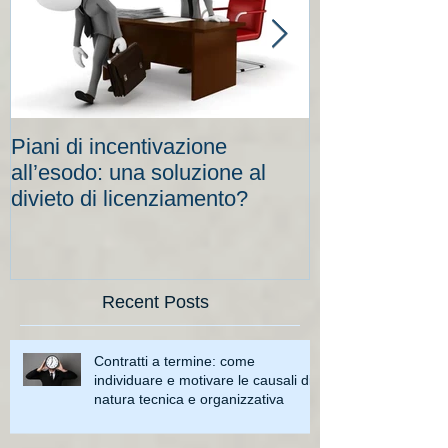
Piani di incentivazione
Cassa integraz
all’esodo: una soluzione al
elevati per le
divieto di licenziamento?
scadenze
Recent Posts
Contratti a termine: come
individuare e motivare le causali di
natura tecnica e organizzativa