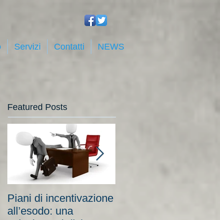
o
Servizi
Contatti
NEWS
Featured Posts
Piani di incentivazione
Cassa integrazione:
all’esodo: una
tra costi elevati per le