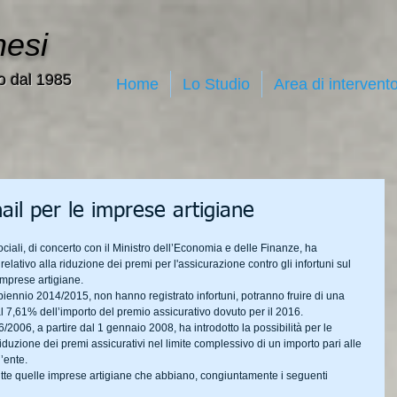
nesi
o dal 1985
Home
Lo Studio
Area di intervent
ail per le imprese artigiane
ociali, di concerto con il Ministro dell’Economia e delle Finanze, ha 
elativo alla riduzione dei premi per l'assicurazione contro gli infortuni sul 
 imprese artigiane.
biennio 2014/2015, non hanno registrato infortuni, potranno fruire di una 
al 7,61% dell’importo del premio assicurativo dovuto per il 2016.
6/2006, a partire dal 1 gennaio 2008, ha introdotto la possibilità per le 
iduzione dei premi assicurativi nel limite complessivo di un importo pari alle 
l’ente.
tutte quelle imprese artigiane che abbiano, congiuntamente i seguenti 