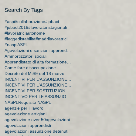
Search By Tags
#aspi
#collaborazione
#jobact
#jobact2016
#lavoratoristagionali
#lavoratriciautonome
#leggedistabilità
#madrilavoratrici
#naspi
ASPL
Agevolazioni e sanzioni apprendistato
Ammortizzatori sociali
Apprendistato di alta formazione e di ricerca
Come fare disoccupazione
Decreto del MiSE del 18 marzo 2015
INCENTIVI PER L'ASSUNZIONE DI APPRENDISTI
INCENTIVI PER L'ASSUNZIONE DI DISOCCUPATI E CA
INCENTIVI PER SOSTITUZIONE DI LAVORATRICI IN MATER
INCENTIVO PER LE ASSUNZIONI A TEMPO INDETERMINATO
NASPL
Requisito NASPL
agenzie per il lavoro
agevolazione artigiani
agevolazione over 50
agevolazioni
agevolazioni apprendisti
agevolazioni assunzione detenuti