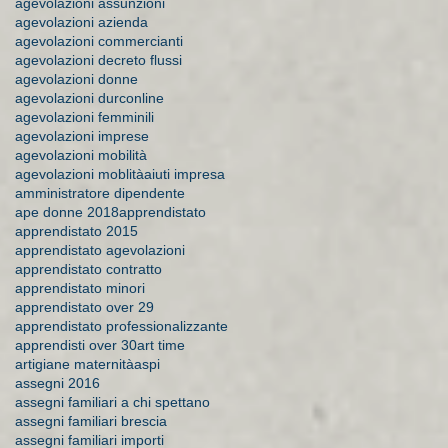
agevolazioni assunzioni
agevolazioni azienda
agevolazioni commercianti
agevolazioni decreto flussi
agevolazioni donne
agevolazioni durconline
agevolazioni femminili
agevolazioni imprese
agevolazioni mobilità
agevolazioni moblità
aiuti impresa
amministratore dipendente
ape donne 2018
apprendistato
apprendistato 2015
apprendistato agevolazioni
apprendistato contratto
apprendistato minori
apprendistato over 29
apprendistato professionalizzante
apprendisti over 30
art time
artigiane maternità
aspi
assegni 2016
assegni familiari a chi spettano
assegni familiari brescia
assegni familiari importi