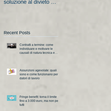
soluzione al divieto di
aziende e nuove
licenziamento?
scadenze
Recent Posts
Contratti a termine: come
individuare e motivare le
causali di natura tecnica e
organizzativa
Assunzioni agevolate: quali
sono e come funzionano per i
datori di lavoro
Fringe benefit: torna il limite
fino a 3.000 euro, ma non per
tutti