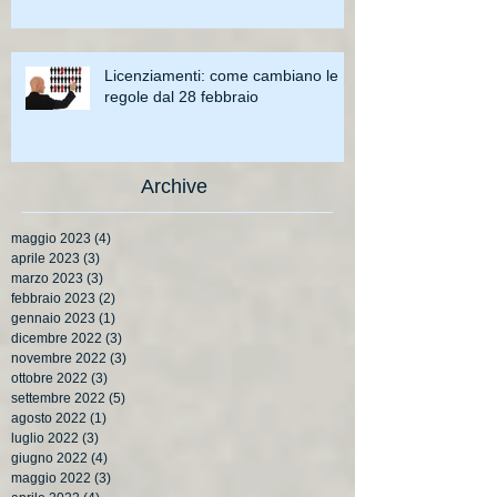
Licenziamenti: come cambiano le
regole dal 28 febbraio
Archive
maggio 2023
(4)
4 post
aprile 2023
(3)
3 post
marzo 2023
(3)
3 post
febbraio 2023
(2)
2 post
gennaio 2023
(1)
1 post
dicembre 2022
(3)
3 post
novembre 2022
(3)
3 post
ottobre 2022
(3)
3 post
settembre 2022
(5)
5 post
agosto 2022
(1)
1 post
luglio 2022
(3)
3 post
giugno 2022
(4)
4 post
maggio 2022
(3)
3 post