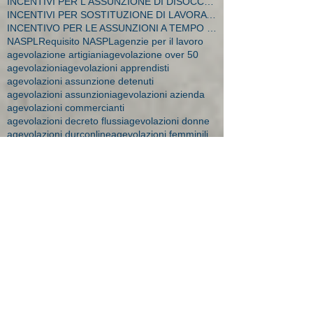
INCENTIVI PER L'ASSUNZIONE DI DISOCCUPATI E CA
INCENTIVI PER SOSTITUZIONE DI LAVORATRICI IN MATER
INCENTIVO PER LE ASSUNZIONI A TEMPO INDETERMINATO
NASPL
Requisito NASPL
agenzie per il lavoro
agevolazione artigiani
agevolazione over 50
agevolazioni
agevolazioni apprendisti
agevolazioni assunzione detenuti
agevolazioni assunzioni
agevolazioni azienda
agevolazioni commercianti
agevolazioni decreto flussi
agevolazioni donne
agevolazioni durconline
agevolazioni femminili
agevolazioni imprese
agevolazioni mobilità
agevolazioni moblità
aiuti impresa
amministratore dipendente
ape donne 2018
apprendistato
apprendistato 2015
apprendistato agevolazioni
apprendistato contratto
apprendistato minori
apprendistato over 29
apprendistato professionalizzante
apprendisti over 30
art time
artigiane maternità
aspi
assegni 2016
assegni familiari a chi spettano
assegni familiari brescia
assegni familiari importi