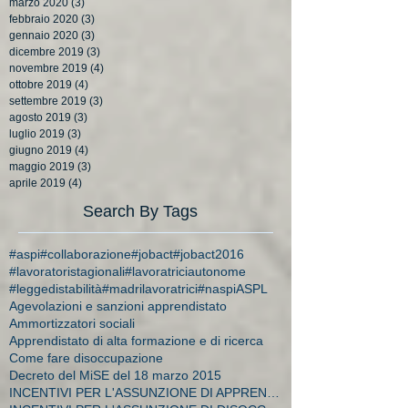
marzo 2020
(3)
3 post
febbraio 2020
(3)
3 post
gennaio 2020
(3)
3 post
dicembre 2019
(3)
3 post
novembre 2019
(4)
4 post
ottobre 2019
(4)
4 post
settembre 2019
(3)
3 post
agosto 2019
(3)
3 post
luglio 2019
(3)
3 post
giugno 2019
(4)
4 post
maggio 2019
(3)
3 post
aprile 2019
(4)
4 post
Search By Tags
#aspi
#collaborazione
#jobact
#jobact2016
#lavoratoristagionali
#lavoratriciautonome
#leggedistabilità
#madrilavoratrici
#naspi
ASPL
Agevolazioni e sanzioni apprendistato
Ammortizzatori sociali
Apprendistato di alta formazione e di ricerca
Come fare disoccupazione
Decreto del MiSE del 18 marzo 2015
INCENTIVI PER L'ASSUNZIONE DI APPRENDISTI