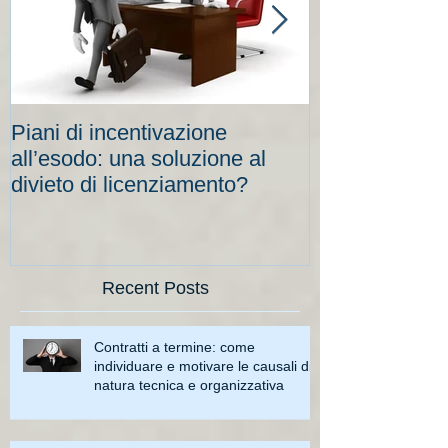
Piani di incentivazione
Cassa integraz
all’esodo: una soluzione al
elevati per le
divieto di licenziamento?
scadenze
Recent Posts
Contratti a termine: come
individuare e motivare le causali di
natura tecnica e organizzativa