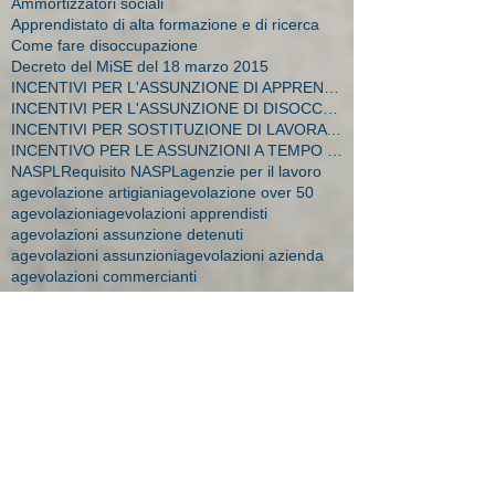
Ammortizzatori sociali
Apprendistato di alta formazione e di ricerca
Come fare disoccupazione
Decreto del MiSE del 18 marzo 2015
INCENTIVI PER L'ASSUNZIONE DI APPRENDISTI
INCENTIVI PER L'ASSUNZIONE DI DISOCCUPATI E CA
INCENTIVI PER SOSTITUZIONE DI LAVORATRICI IN MATER
INCENTIVO PER LE ASSUNZIONI A TEMPO INDETERMINATO
NASPL
Requisito NASPL
agenzie per il lavoro
agevolazione artigiani
agevolazione over 50
agevolazioni
agevolazioni apprendisti
agevolazioni assunzione detenuti
agevolazioni assunzioni
agevolazioni azienda
agevolazioni commercianti
agevolazioni decreto flussi
agevolazioni donne
agevolazioni durconline
agevolazioni femminili
agevolazioni imprese
agevolazioni mobilità
agevolazioni moblità
aiuti impresa
amministratore dipendente
ape donne 2018
apprendistato
apprendistato 2015
apprendistato agevolazioni
apprendistato contratto
apprendistato minori
apprendistato over 29
apprendistato professionalizzante