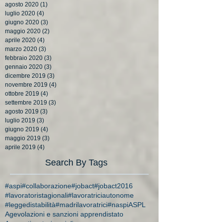
agosto 2020
(1)
1 post
luglio 2020
(4)
4 post
giugno 2020
(3)
3 post
maggio 2020
(2)
2 post
aprile 2020
(4)
4 post
marzo 2020
(3)
3 post
febbraio 2020
(3)
3 post
gennaio 2020
(3)
3 post
dicembre 2019
(3)
3 post
novembre 2019
(4)
4 post
ottobre 2019
(4)
4 post
settembre 2019
(3)
3 post
agosto 2019
(3)
3 post
luglio 2019
(3)
3 post
giugno 2019
(4)
4 post
maggio 2019
(3)
3 post
aprile 2019
(4)
4 post
Search By Tags
#aspi
#collaborazione
#jobact
#jobact2016
#lavoratoristagionali
#lavoratriciautonome
#leggedistabilità
#madrilavoratrici
#naspi
ASPL
Agevolazioni e sanzioni apprendistato