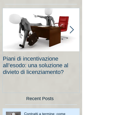
Piani di incentivazione
Cassa integraz
all’esodo: una soluzione al
elevati per le
divieto di licenziamento?
scadenze
Recent Posts
Contratti a termine: come