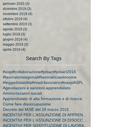
gennaio 2020
(3)
3 post
dicembre 2019
(3)
3 post
novembre 2019
(4)
4 post
ottobre 2019
(4)
4 post
settembre 2019
(3)
3 post
agosto 2019
(3)
3 post
luglio 2019
(3)
3 post
giugno 2019
(4)
4 post
maggio 2019
(3)
3 post
aprile 2019
(4)
4 post
Search By Tags
#aspi
#collaborazione
#jobact
#jobact2016
#lavoratoristagionali
#lavoratriciautonome
#leggedistabilità
#madrilavoratrici
#naspi
ASPL
Agevolazioni e sanzioni apprendistato
Ammortizzatori sociali
Apprendistato di alta formazione e di ricerca
Come fare disoccupazione
Decreto del MiSE del 18 marzo 2015
INCENTIVI PER L'ASSUNZIONE DI APPRENDISTI
INCENTIVI PER L'ASSUNZIONE DI DISOCCUPATI E CA
INCENTIVI PER SOSTITUZIONE DI LAVORATRICI IN MATER