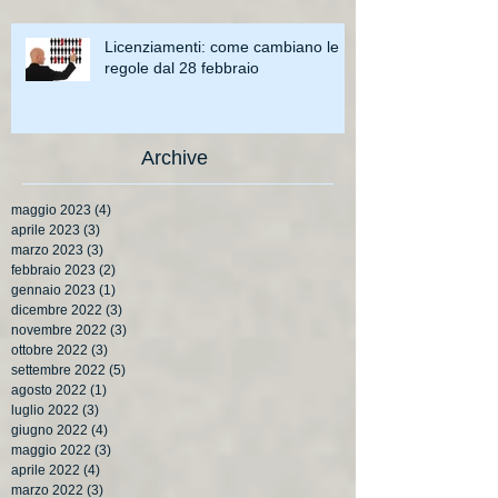
Licenziamenti: come cambiano le
regole dal 28 febbraio
Archive
maggio 2023
(4)
4 post
aprile 2023
(3)
3 post
marzo 2023
(3)
3 post
febbraio 2023
(2)
2 post
gennaio 2023
(1)
1 post
dicembre 2022
(3)
3 post
novembre 2022
(3)
3 post
ottobre 2022
(3)
3 post
settembre 2022
(5)
5 post
agosto 2022
(1)
1 post
luglio 2022
(3)
3 post
giugno 2022
(4)
4 post
maggio 2022
(3)
3 post
aprile 2022
(4)
4 post
marzo 2022
(3)
3 post