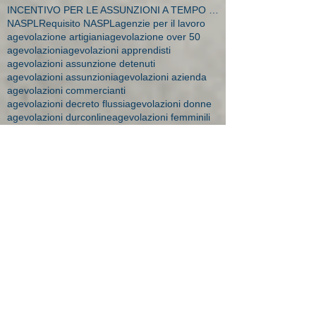
INCENTIVO PER LE ASSUNZIONI A TEMPO INDETERMINATO
NASPL
Requisito NASPL
agenzie per il lavoro
agevolazione artigiani
agevolazione over 50
agevolazioni
agevolazioni apprendisti
agevolazioni assunzione detenuti
agevolazioni assunzioni
agevolazioni azienda
agevolazioni commercianti
agevolazioni decreto flussi
agevolazioni donne
agevolazioni durconline
agevolazioni femminili
agevolazioni imprese
agevolazioni mobilità
agevolazioni moblità
aiuti impresa
amministratore dipendente
ape donne 2018
apprendistato
apprendistato 2015
apprendistato agevolazioni
apprendistato contratto
apprendistato minori
apprendistato over 29
apprendistato professionalizzante
apprendisti over 30
art time
artigiane maternità
aspi
assegni 2016
assegni familiari a chi spettano
assegni familiari brescia
assegni familiari importi
assegni familiari novità 2015