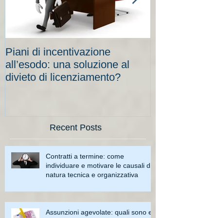
Piani di incentivazione
Cassa integraz
all’esodo: una soluzione al
elevati per le
divieto di licenziamento?
scadenze
Recent Posts
Contratti a termine: come
individuare e motivare le causali di
natura tecnica e organizzativa
Assunzioni agevolate: quali sono e