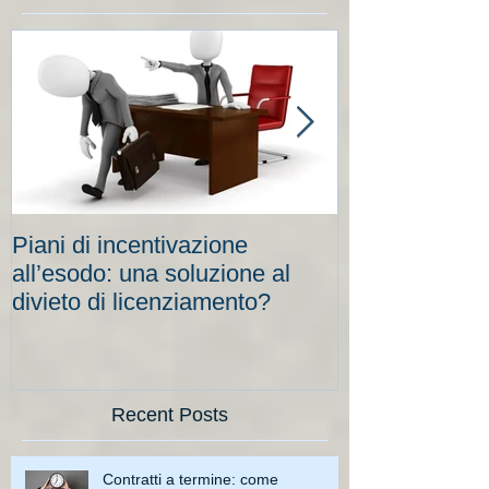
Piani di incentivazione
Cassa integraz
all’esodo: una soluzione al
elevati per le
divieto di licenziamento?
scadenze
Recent Posts
Contratti a termine: come