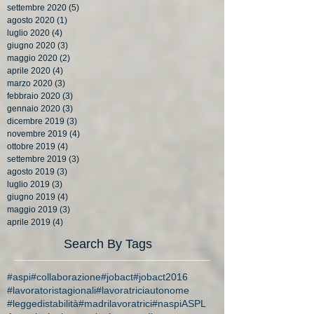
settembre 2020
(5)
5 post
agosto 2020
(1)
1 post
luglio 2020
(4)
4 post
giugno 2020
(3)
3 post
maggio 2020
(2)
2 post
aprile 2020
(4)
4 post
marzo 2020
(3)
3 post
febbraio 2020
(3)
3 post
gennaio 2020
(3)
3 post
dicembre 2019
(3)
3 post
novembre 2019
(4)
4 post
ottobre 2019
(4)
4 post
settembre 2019
(3)
3 post
agosto 2019
(3)
3 post
luglio 2019
(3)
3 post
giugno 2019
(4)
4 post
maggio 2019
(3)
3 post
aprile 2019
(4)
4 post
Search By Tags
#aspi
#collaborazione
#jobact
#jobact2016
#lavoratoristagionali
#lavoratriciautonome
#leggedistabilità
#madrilavoratrici
#naspi
ASPL