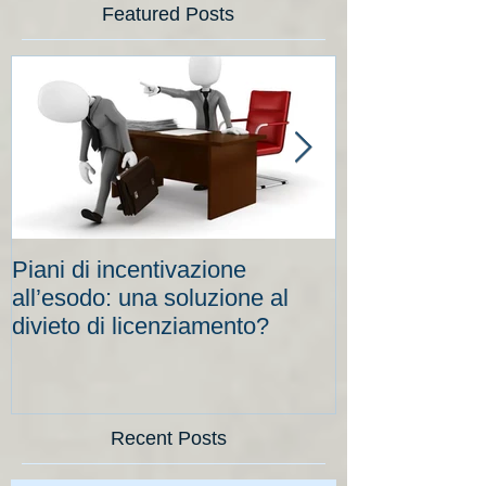
Featured Posts
Piani di incentivazione
Cassa integraz
all’esodo: una soluzione al
elevati per le
divieto di licenziamento?
scadenze
Recent Posts