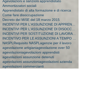
Agevolazioni e sanzioni apprendistato
Ammortizzatori sociali
Apprendistato di alta formazione e di ricerca
Come fare disoccupazione
Decreto del MiSE del 18 marzo 2015
INCENTIVI PER L'ASSUNZIONE DI APPRENDISTI
INCENTIVI PER L'ASSUNZIONE DI DISOCCUPATI E CA
INCENTIVI PER SOSTITUZIONE DI LAVORATRICI IN MATER
INCENTIVO PER LE ASSUNZIONI A TEMPO INDETERMINATO
NASPL
Requisito NASPL
agenzie per il lavoro
agevolazione artigiani
agevolazione over 50
agevolazioni
agevolazioni apprendisti
agevolazioni assunzione detenuti
agevolazioni assunzioni
agevolazioni azienda
agevolazioni commercianti
agevolazioni decreto flussi
agevolazioni donne
agevolazioni durconline
agevolazioni femminili
agevolazioni imprese
agevolazioni mobilità
agevolazioni moblità
aiuti impresa
amministratore dipendente
ape donne 2018
apprendistato
apprendistato 2015
apprendistato agevolazioni
apprendistato contratto
apprendistato minori
apprendistato over 29