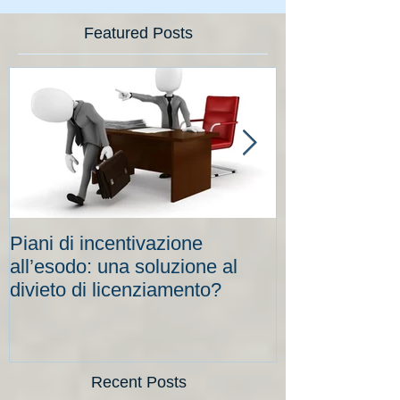
Featured Posts
Piani di incentivazione
Cassa integraz
all’esodo: una soluzione al
elevati per le
divieto di licenziamento?
scadenze
Recent Posts