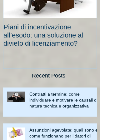
Piani di incentivazione
Cassa integraz
all’esodo: una soluzione al
elevati per le
divieto di licenziamento?
scadenze
Recent Posts
Contratti a termine: come
individuare e motivare le causali di
natura tecnica e organizzativa
Assunzioni agevolate: quali sono e
come funzionano per i datori di