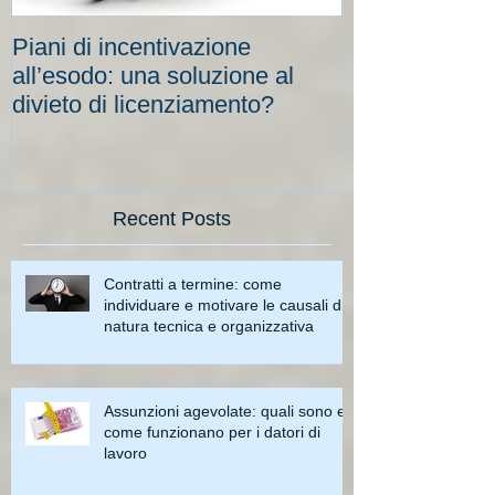
Piani di incentivazione
Cassa integraz
all’esodo: una soluzione al
elevati per le
divieto di licenziamento?
scadenze
Recent Posts
Contratti a termine: come
individuare e motivare le causali di
natura tecnica e organizzativa
Assunzioni agevolate: quali sono e
come funzionano per i datori di
lavoro