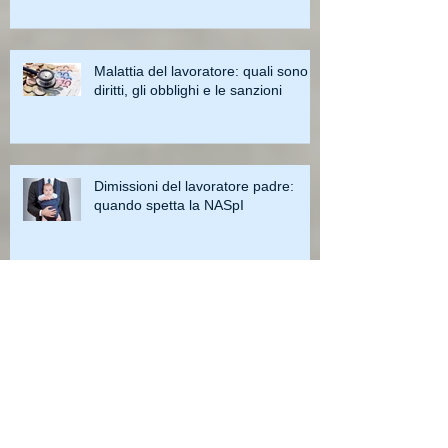
Malattia del lavoratore: quali sono i
diritti, gli obblighi e le sanzioni
Dimissioni del lavoratore padre:
quando spetta la NASpI
Fringe benefit o welfare aziendale:
cosa conveniente di più alle
imprese?
Licenziamenti: come cambiano le
regole dal 28 febbraio