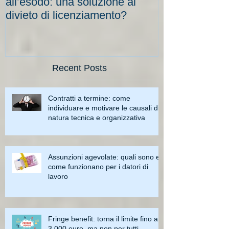
all’esodo: una soluzione al
elevati per le
divieto di licenziamento?
scadenze
Recent Posts
Contratti a termine: come
individuare e motivare le causali di
natura tecnica e organizzativa
Assunzioni agevolate: quali sono e
come funzionano per i datori di
lavoro
Fringe benefit: torna il limite fino a
3.000 euro, ma non per tutti