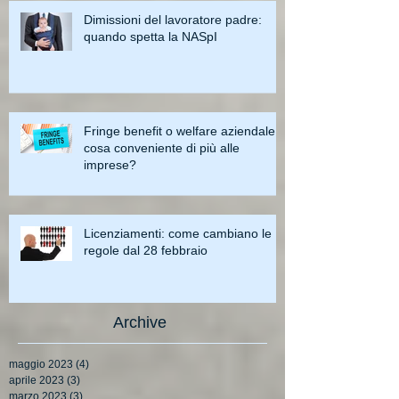
Dimissioni del lavoratore padre:
quando spetta la NASpI
Fringe benefit o welfare aziendale:
cosa conveniente di più alle
imprese?
Licenziamenti: come cambiano le
regole dal 28 febbraio
Archive
maggio 2023
(4)
4 post
aprile 2023
(3)
3 post
marzo 2023
(3)
3 post