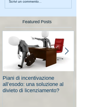
Scrivi un commento...
Featured Posts
Piani di incentivazione
Cassa integraz
all’esodo: una soluzione al
elevati per le
divieto di licenziamento?
scadenze