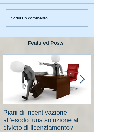
Scrivi un commento...
Featured Posts
Piani di incentivazione
Cassa integraz
all’esodo: una soluzione al
elevati per le
divieto di licenziamento?
scadenze