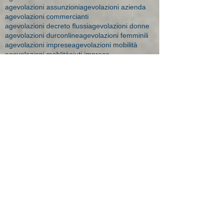
agevolazioni assunzioni
agevolazioni azienda
agevolazioni commercianti
agevolazioni decreto flussi
agevolazioni donne
agevolazioni durconline
agevolazioni femminili
agevolazioni imprese
agevolazioni mobilità
agevolazioni moblità
aiuti impresa
amministratore dipendente
ape donne 2018
apprendistato
apprendistato 2015
apprendistato agevolazioni
apprendistato contratto
apprendistato minori
apprendistato over 29
apprendistato professionalizzante
apprendisti over 30
art time
artigiane maternità
aspi
assegni 2016
assegni familiari a chi spettano
assegni familiari brescia
assegni familiari importi
assegni familiari novità 2015
assegni familiari studio bonesi
assegni maternità
assegni maternità Brescia
assegno
assegno bebè
assegno bebè domande respinte
assegno di solidarietà