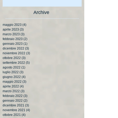
Archive
maggio 2023
(4)
4 post
aprile 2023
(3)
3 post
marzo 2023
(3)
3 post
febbraio 2023
(2)
2 post
gennaio 2023
(1)
1 post
dicembre 2022
(3)
3 post
novembre 2022
(3)
3 post
ottobre 2022
(3)
3 post
settembre 2022
(5)
5 post
agosto 2022
(1)
1 post
luglio 2022
(3)
3 post
giugno 2022
(4)
4 post
maggio 2022
(3)
3 post
aprile 2022
(4)
4 post
marzo 2022
(3)
3 post
febbraio 2022
(3)
3 post
gennaio 2022
(2)
2 post
dicembre 2021
(3)
3 post
novembre 2021
(4)
4 post
ottobre 2021
(4)
4 post