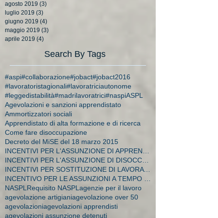
agosto 2019
(3)
3 post
luglio 2019
(3)
3 post
giugno 2019
(4)
4 post
maggio 2019
(3)
3 post
aprile 2019
(4)
4 post
Search By Tags
#aspi
#collaborazione
#jobact
#jobact2016
#lavoratoristagionali
#lavoratriciautonome
#leggedistabilità
#madrilavoratrici
#naspi
ASPL
Agevolazioni e sanzioni apprendistato
Ammortizzatori sociali
Apprendistato di alta formazione e di ricerca
Come fare disoccupazione
Decreto del MiSE del 18 marzo 2015
INCENTIVI PER L'ASSUNZIONE DI APPRENDISTI
INCENTIVI PER L'ASSUNZIONE DI DISOCCUPATI E CA
INCENTIVI PER SOSTITUZIONE DI LAVORATRICI IN MATER
INCENTIVO PER LE ASSUNZIONI A TEMPO INDETERMINATO
NASPL
Requisito NASPL
agenzie per il lavoro
agevolazione artigiani
agevolazione over 50
agevolazioni
agevolazioni apprendisti
agevolazioni assunzione detenuti