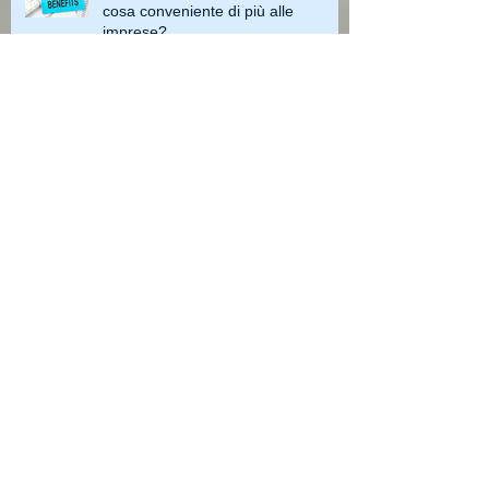
cosa conveniente di più alle
imprese?
Licenziamenti: come cambiano le
regole dal 28 febbraio
Archive
maggio 2023
(4)
4 post
aprile 2023
(3)
3 post
marzo 2023
(3)
3 post
febbraio 2023
(2)
2 post
gennaio 2023
(1)
1 post
dicembre 2022
(3)
3 post
novembre 2022
(3)
3 post
ottobre 2022
(3)
3 post
settembre 2022
(5)
5 post
agosto 2022
(1)
1 post
luglio 2022
(3)
3 post