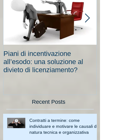
Piani di incentivazione
Cassa integraz
all’esodo: una soluzione al
elevati per le
divieto di licenziamento?
scadenze
Recent Posts
Contratti a termine: come
individuare e motivare le causali di
natura tecnica e organizzativa