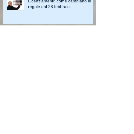
Licenziamenti: come cambiano le
regole dal 28 febbraio
Archive
maggio 2023
(4)
4 post
aprile 2023
(3)
3 post
marzo 2023
(3)
3 post
febbraio 2023
(2)
2 post
gennaio 2023
(1)
1 post
dicembre 2022
(3)
3 post
novembre 2022
(3)
3 post
ottobre 2022
(3)
3 post
settembre 2022
(5)
5 post
agosto 2022
(1)
1 post
luglio 2022
(3)
3 post
giugno 2022
(4)
4 post
maggio 2022
(3)
3 post
aprile 2022
(4)
4 post
marzo 2022
(3)
3 post
febbraio 2022
(3)
3 post
gennaio 2022
(2)
2 post