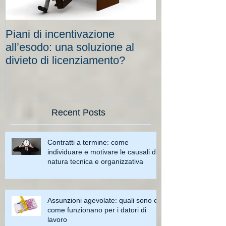
Piani di incentivazione
Cassa integraz
all’esodo: una soluzione al
elevati per le
divieto di licenziamento?
scadenze
Recent Posts
Contratti a termine: come
individuare e motivare le causali di
natura tecnica e organizzativa
Assunzioni agevolate: quali sono e
come funzionano per i datori di
lavoro