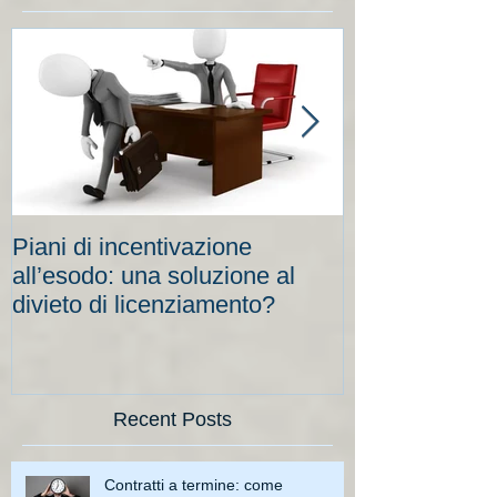
Piani di incentivazione
Cassa integraz
all’esodo: una soluzione al
elevati per le
divieto di licenziamento?
scadenze
Recent Posts
Contratti a termine: come