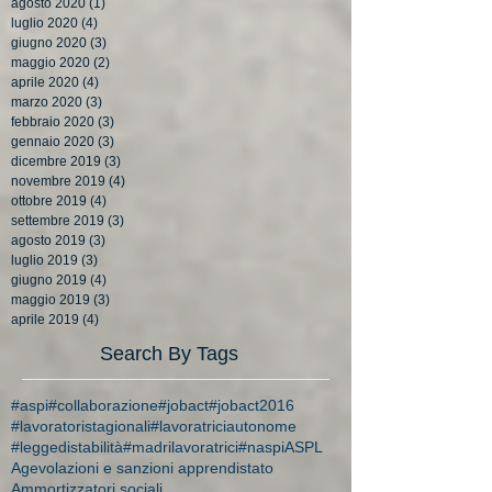
agosto 2020
(1)
1 post
luglio 2020
(4)
4 post
giugno 2020
(3)
3 post
maggio 2020
(2)
2 post
aprile 2020
(4)
4 post
marzo 2020
(3)
3 post
febbraio 2020
(3)
3 post
gennaio 2020
(3)
3 post
dicembre 2019
(3)
3 post
novembre 2019
(4)
4 post
ottobre 2019
(4)
4 post
settembre 2019
(3)
3 post
agosto 2019
(3)
3 post
luglio 2019
(3)
3 post
giugno 2019
(4)
4 post
maggio 2019
(3)
3 post
aprile 2019
(4)
4 post
Search By Tags
#aspi
#collaborazione
#jobact
#jobact2016
#lavoratoristagionali
#lavoratriciautonome
#leggedistabilità
#madrilavoratrici
#naspi
ASPL
Agevolazioni e sanzioni apprendistato
Ammortizzatori sociali