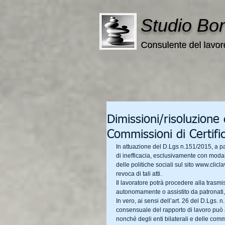
Studio Bo
Consulente del lavor
Dimissioni/risoluzione 
Commissioni di Certifi
In attuazione del D.Lgs n.151/2015, a p
di inefficacia, esclusivamente con modali
delle politiche sociali sul sito www.clic
revoca di tali atti.
Il lavoratore potrà procedere alla trasm
autonomamente o assistito da patronati, o
In vero, ai sensi dell’art. 26 del D.Lgs. 
consensuale del rapporto di lavoro può a
nonché degli enti bilaterali e delle commis