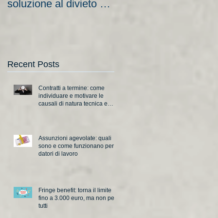
soluzione al divieto di
aziende e nuove
licenziamento?
scadenze
Recent Posts
Contratti a termine: come
individuare e motivare le
causali di natura tecnica e
organizzativa
Assunzioni agevolate: quali
sono e come funzionano per i
datori di lavoro
Fringe benefit: torna il limite
fino a 3.000 euro, ma non per
tutti