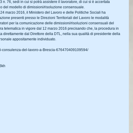
. 76, sedi in cui si potrà assistere il lavoratore, di cui si è accertata 
vio del modello di dimissioni/risoluzione consensuale.
24 marzo 2016, il Ministero del Lavoro e delle Politiche Sociali ha 
ione presenti presso le Direzioni Territoriali del Lavoro le modalità 
voratori per la comunicazione delle dimissioni/risoluzioni consensuali del 
ra telematica in vigore dal 12 marzo 2016 precisando che, la procedura in 
 direttamente dal Direttore della DTL, nella sua qualità di presidente della 
rsonale appositamente individuato.
si-consulenza-del-lavoro-a-Brescia-676470409109594/
c3kh