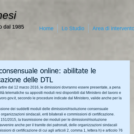
nesi
o dal 1985
Home
Lo Studio
Area di intervent
consensuale online: abilitate le
cazione delle DTL
artire dal 12 marzo 2016, le dimissioni dovranno essere presentate, a pena 
tà telematiche su appositi moduli resi disponibili dal Ministero del lavoro e 
lavoro.gov.it, secondo le procedure indicate dal Ministero, valide anche per la 
issione dei suddetti moduli delle dimissioni/risoluzione consensuale 
rganizzazioni sindacali, enti bilaterali e commissioni di certificazione.
n. 151/2015, la trasmissione dei moduli per le dimissioni/risoluzione 
vvenire anche per il tramite dei patronati, delle organizzazioni sindacali 
sioni di certificazione di cui agli articoli 2, comma 1, lettera h) e articolo 76 