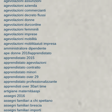
agevolazioni assunzioni
agevolazioni azienda
agevolazioni commercianti
agevolazioni decreto flussi
agevolazioni donne
agevolazioni durconline
agevolazioni femminili
agevolazioni imprese
agevolazioni mobilità
agevolazioni moblità
aiuti impresa
amministratore dipendente
ape donne 2018
apprendistato
apprendistato 2015
apprendistato agevolazioni
apprendistato contratto
apprendistato minori
apprendistato over 29
apprendistato professionalizzante
apprendisti over 30
art time
artigiane maternità
aspi
assegni 2016
assegni familiari a chi spettano
assegni familiari brescia
assegni familiari importi