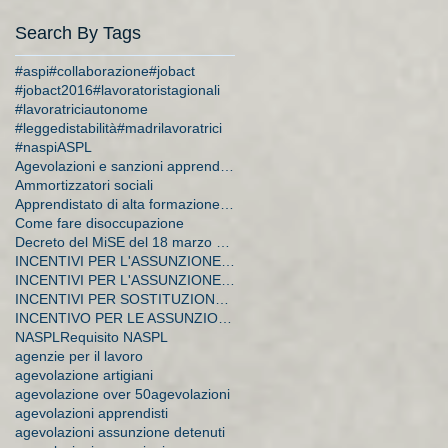
Search By Tags
#aspi
#collaborazione
#jobact
#jobact2016
#lavoratoristagionali
#lavoratriciautonome
#leggedistabilità
#madrilavoratrici
#naspi
ASPL
Agevolazioni e sanzioni apprendistato
Ammortizzatori sociali
Apprendistato di alta formazione e di ricerca
Come fare disoccupazione
Decreto del MiSE del 18 marzo 2015
INCENTIVI PER L'ASSUNZIONE DI APPRENDISTI
INCENTIVI PER L'ASSUNZIONE DI DISOCCUPATI E CA
INCENTIVI PER SOSTITUZIONE DI LAVORATRICI IN MATER
INCENTIVO PER LE ASSUNZIONI A TEMPO INDETERMINATO
NASPL
Requisito NASPL
agenzie per il lavoro
agevolazione artigiani
agevolazione over 50
agevolazioni
agevolazioni apprendisti
agevolazioni assunzione detenuti