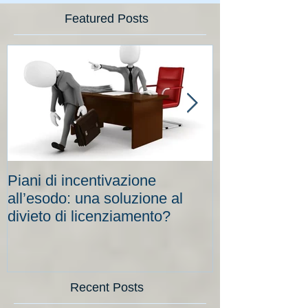
Featured Posts
Piani di incentivazione
Cassa integraz
all’esodo: una soluzione al
elevati per le
divieto di licenziamento?
scadenze
Recent Posts