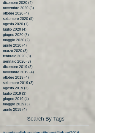
dicembre 2020
(4)
4 post
novembre 2020
(3)
3 post
ottobre 2020
(4)
4 post
settembre 2020
(5)
5 post
agosto 2020
(1)
1 post
luglio 2020
(4)
4 post
giugno 2020
(3)
3 post
maggio 2020
(2)
2 post
aprile 2020
(4)
4 post
marzo 2020
(3)
3 post
febbraio 2020
(3)
3 post
gennaio 2020
(3)
3 post
dicembre 2019
(3)
3 post
novembre 2019
(4)
4 post
ottobre 2019
(4)
4 post
settembre 2019
(3)
3 post
agosto 2019
(3)
3 post
luglio 2019
(3)
3 post
giugno 2019
(4)
4 post
maggio 2019
(3)
3 post
aprile 2019
(4)
4 post
Search By Tags
#aspi
#collaborazione
#jobact
#jobact2016