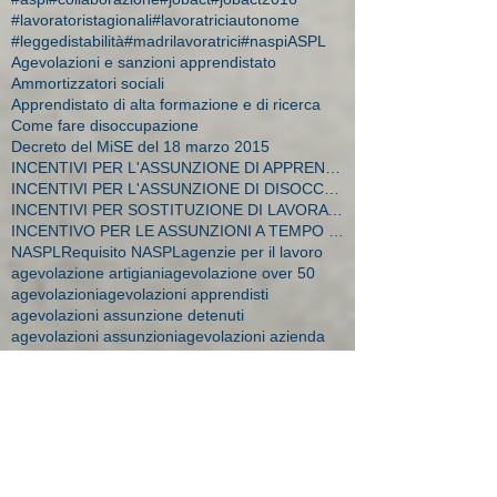
#lavoratoristagionali
#lavoratriciautonome
#leggedistabilità
#madrilavoratrici
#naspi
ASPL
Agevolazioni e sanzioni apprendistato
Ammortizzatori sociali
Apprendistato di alta formazione e di ricerca
Come fare disoccupazione
Decreto del MiSE del 18 marzo 2015
INCENTIVI PER L'ASSUNZIONE DI APPRENDISTI
INCENTIVI PER L'ASSUNZIONE DI DISOCCUPATI E CA
INCENTIVI PER SOSTITUZIONE DI LAVORATRICI IN MATER
INCENTIVO PER LE ASSUNZIONI A TEMPO INDETERMINATO
NASPL
Requisito NASPL
agenzie per il lavoro
agevolazione artigiani
agevolazione over 50
agevolazioni
agevolazioni apprendisti
agevolazioni assunzione detenuti
agevolazioni assunzioni
agevolazioni azienda
agevolazioni commercianti
agevolazioni decreto flussi
agevolazioni donne
agevolazioni durconline
agevolazioni femminili
agevolazioni imprese
agevolazioni mobilità
agevolazioni moblità
aiuti impresa
amministratore dipendente
ape donne 2018
apprendistato
apprendistato 2015