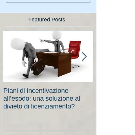
Featured Posts
Piani di incentivazione
Cassa integraz
all’esodo: una soluzione al
elevati per le
divieto di licenziamento?
scadenze