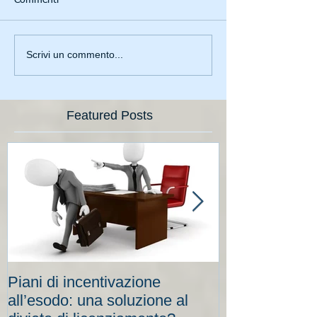
Scrivi un commento...
Featured Posts
Piani di incentivazione
Cassa integraz
all’esodo: una soluzione al
elevati per le