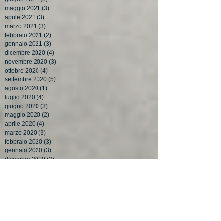
maggio 2021
(3)
3 post
aprile 2021
(3)
3 post
marzo 2021
(3)
3 post
febbraio 2021
(2)
2 post
gennaio 2021
(3)
3 post
dicembre 2020
(4)
4 post
novembre 2020
(3)
3 post
ottobre 2020
(4)
4 post
settembre 2020
(5)
5 post
agosto 2020
(1)
1 post
luglio 2020
(4)
4 post
giugno 2020
(3)
3 post
maggio 2020
(2)
2 post
aprile 2020
(4)
4 post
marzo 2020
(3)
3 post
febbraio 2020
(3)
3 post
gennaio 2020
(3)
3 post
dicembre 2019
(3)
3 post
novembre 2019
(4)
4 post
ottobre 2019
(4)
4 post
settembre 2019
(3)
3 post
agosto 2019
(3)
3 post
luglio 2019
(3)
3 post
giugno 2019
(4)
4 post