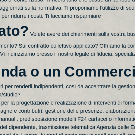
giornati sulla normativa, Ti proponiamo l'utilizzo di scon
 per ridurre i costi, Ti facciamo risparmiare
vato?
Volete avere dei chiarimenti sulla vostra bu
mento? Sul contratto collettivo applicato? Offriamo la co
indirizziamo presso il nostro legale di fiducia, specializz
enda o un Commerci
ori per renderli indipendenti, così da accentrare la gestio
a/studio?
er la progettazione e realizzazione di interventi di form
aghe e contributi), gestione delle presenze, elaborazion
manuali, predisposizione modelli F24 cartacei o informat
te del dipendente, trasmissione telematica Agenzia delle E