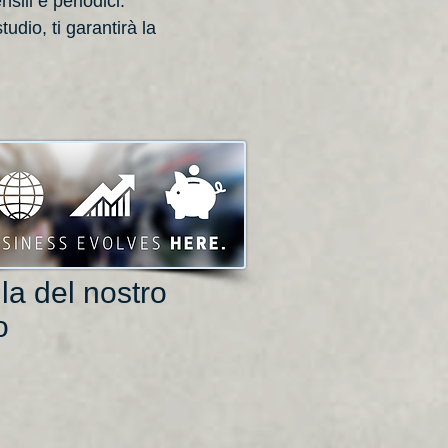
sili e periodici.
udio, ti garantirà la
la del nostro
o