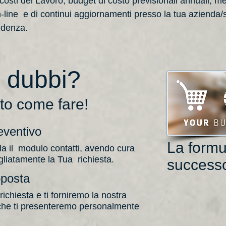
, costi del Lavoro, budget di costo previsionali annuali, men
-line e di continui aggiornamenti presso la tua azienda/st
ndenza.
i dubbi?
to come fare!
eventivo
La formu
la il modulo contatti, avendo cura
gliatamente la Tua richiesta.
success
oposta
ichiesta e ti forniremo la nostra
 che ti presenteremo personalmente