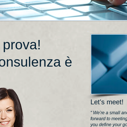
a prova!
consulenza è
Let's meet!
“ We're a small a
forward to meetin
you define your go