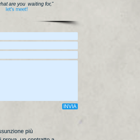
hat are you waiting for,"
let's meet​!
INVIA
assunzione più
 prova, un contratto a