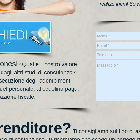
realize them! So w
Bonesi
? Qual è il nostro valore
 dagli altri studi di consulenza?
’esecuzione degli adempimenti
 personale, al cedolino paga,
razione fiscale.
renditore?
Ti consigliamo sul tipo di 
aso di contenzioso, Ti ricordiamo che scade un periodo di