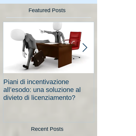
Featured Posts
Piani di incentivazione
Cassa integraz
all’esodo: una soluzione al
elevati per le
divieto di licenziamento?
scadenze
Recent Posts