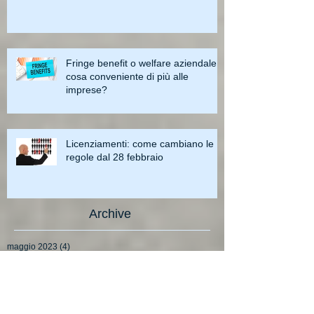
Fringe benefit o welfare aziendale:
cosa conveniente di più alle
imprese?
Licenziamenti: come cambiano le
regole dal 28 febbraio
Archive
maggio 2023
(4)
4 post
aprile 2023
(3)
3 post
marzo 2023
(3)
3 post
febbraio 2023
(2)
2 post
gennaio 2023
(1)
1 post
dicembre 2022
(3)
3 post