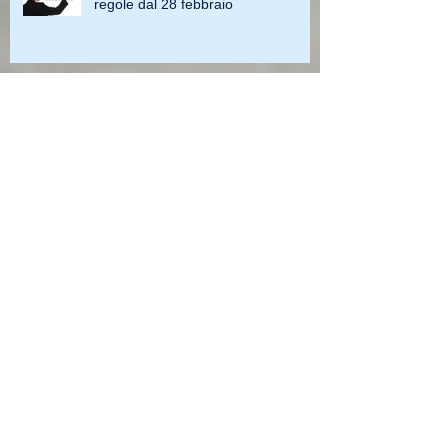
regole dal 28 febbraio
Archive
maggio 2023
(4)
4 post
aprile 2023
(3)
3 post
marzo 2023
(3)
3 post
febbraio 2023
(2)
2 post
gennaio 2023
(1)
1 post
dicembre 2022
(3)
3 post
novembre 2022
(3)
3 post
ottobre 2022
(3)
3 post
settembre 2022
(5)
5 post
agosto 2022
(1)
1 post
luglio 2022
(3)
3 post
giugno 2022
(4)
4 post
maggio 2022
(3)
3 post
aprile 2022
(4)
4 post
marzo 2022
(3)
3 post
febbraio 2022
(3)
3 post
gennaio 2022
(2)
2 post
dicembre 2021
(3)
3 post