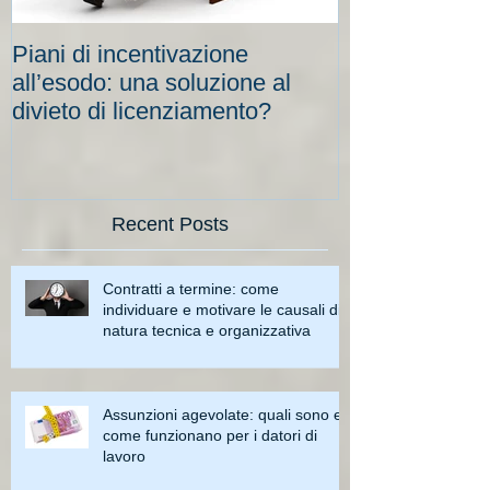
Piani di incentivazione
Cassa integraz
all’esodo: una soluzione al
elevati per le
divieto di licenziamento?
scadenze
Recent Posts
Contratti a termine: come
individuare e motivare le causali di
natura tecnica e organizzativa
Assunzioni agevolate: quali sono e
come funzionano per i datori di
lavoro