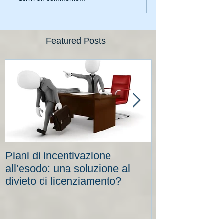
Featured Posts
Piani di incentivazione
Cassa integraz
all’esodo: una soluzione al
elevati per le
divieto di licenziamento?
scadenze