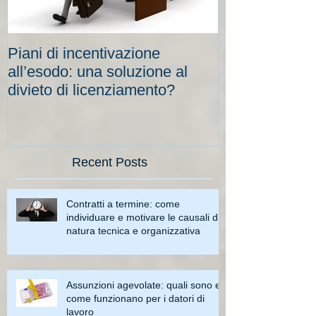
Piani di incentivazione
Cassa integraz
all’esodo: una soluzione al
elevati per le
divieto di licenziamento?
scadenze
Recent Posts
Contratti a termine: come
individuare e motivare le causali di
natura tecnica e organizzativa
Assunzioni agevolate: quali sono e
come funzionano per i datori di
lavoro