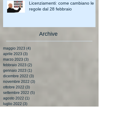
Licenziamenti: come cambiano le
regole dal 28 febbraio
Archive
maggio 2023
(4)
4 post
aprile 2023
(3)
3 post
marzo 2023
(3)
3 post
febbraio 2023
(2)
2 post
gennaio 2023
(1)
1 post
dicembre 2022
(3)
3 post
novembre 2022
(3)
3 post
ottobre 2022
(3)
3 post
settembre 2022
(5)
5 post
agosto 2022
(1)
1 post
luglio 2022
(3)
3 post
giugno 2022
(4)
4 post
maggio 2022
(3)
3 post
aprile 2022
(4)
4 post
marzo 2022
(3)
3 post
febbraio 2022
(3)
3 post
gennaio 2022
(2)
2 post