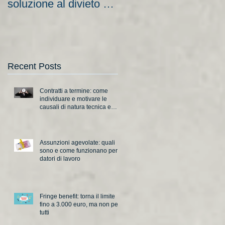
soluzione al divieto di
aziende e nuove
licenziamento?
scadenze
Recent Posts
Contratti a termine: come
individuare e motivare le
causali di natura tecnica e
organizzativa
Assunzioni agevolate: quali
sono e come funzionano per i
datori di lavoro
Fringe benefit: torna il limite
fino a 3.000 euro, ma non per
tutti