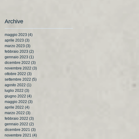
Archive
maggio 2023
(4)
4 post
aprile 2023
(3)
3 post
marzo 2023
(3)
3 post
febbraio 2023
(2)
2 post
gennaio 2023
(1)
1 post
dicembre 2022
(3)
3 post
novembre 2022
(3)
3 post
ottobre 2022
(3)
3 post
settembre 2022
(5)
5 post
agosto 2022
(1)
1 post
luglio 2022
(3)
3 post
giugno 2022
(4)
4 post
maggio 2022
(3)
3 post
aprile 2022
(4)
4 post
marzo 2022
(3)
3 post
febbraio 2022
(3)
3 post
gennaio 2022
(2)
2 post
dicembre 2021
(3)
3 post
novembre 2021
(4)
4 post