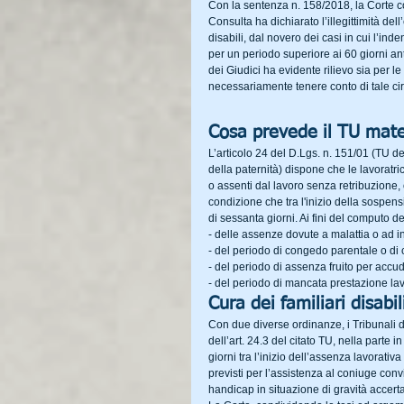
Con la sentenza n. 158/2018, la Corte cost
Consulta ha dichiarato l’illegittimità del
disabili, dal novero dei casi in cui l’in
per un periodo superiore ai 60 giorni an
dei Giudici ha evidente rilievo sia per le
necessariamente tenere conto di tale cir
Cosa prevede il TU mate
L’articolo 24 del D.Lgs. n. 151/01 (TU del
della paternità) dispone che le lavoratri
o assenti dal lavoro senza retribuzione, 
condizione che tra l'inizio della sospe
di sessanta giorni. Ai fini del computo d
- delle assenze dovute a malattia o ad in
- del periodo di congedo parentale o di 
- del periodo di assenza fruito per accud
- del periodo di mancata prestazione lavo
Cura dei familiari disabil
Con due diverse ordinanze, i Tribunali di
dell’art. 24.3 del citato TU, nella parte
giorni tra l’inizio dell’assenza lavorati
previsti per l’assistenza al coniuge conviv
handicap in situazione di gravità accerta