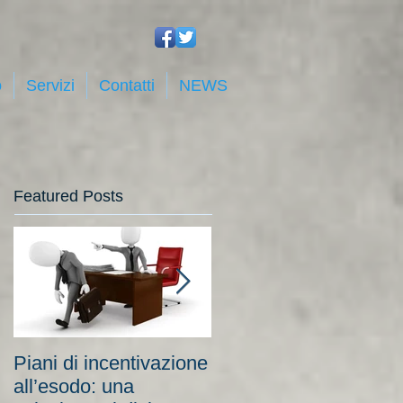
o
Servizi
Contatti
NEWS
Featured Posts
Piani di incentivazione
Cassa integrazione:
all’esodo: una
tra costi elevati per le