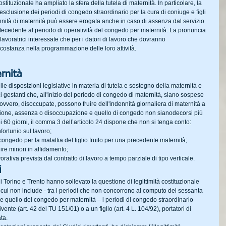
ituzionale ha ampliato la sfera della tutela di maternità. In particolare, la 
l’esclusione dei periodi di congedo straordinario per la cura di coniuge e figli 
dennità di maternità può essere erogata anche in caso di assenza dal servizio 
tecedente al periodo di operatività del congedo per maternità. La pronuncia 
 lavoratrici interessate che per i datori di lavoro che dovranno 
costanza nella programmazione delle loro attività.
rnità
le disposizioni legislative in materia di tutela e sostegno della maternità e 
ci gestanti che, all'inizio del periodo di congedo di maternità, siano sospese 
ovvero, disoccupate, possono fruire dell'indennità giornaliera di maternità a 
nsione, assenza o disoccupazione e quello di congedo non sianodecorsi più 
ei 60 giorni, il comma 3 dell’articolo 24 dispone che non si tenga conto:
fortunio sul lavoro;
congedo per la malattia del figlio fruito per una precedente maternità;
ire minori in affidamento;
rativa prevista dal contratto di lavoro a tempo parziale di tipo verticale.
i
 Torino e Trento hanno sollevato la questione di legittimità costituzionale 
 in cui non include - tra i periodi che non concorrono al computo dei sessanta 
va e quello del congedo per maternità – i periodi di congedo straordinario 
ente (art. 42 del TU 151/01) o a un figlio (art. 4 L. 104/92), portatori di 
ta.