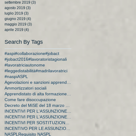
settembre 2019
(3)
3 post
agosto 2019
(3)
3 post
luglio 2019
(3)
3 post
giugno 2019
(4)
4 post
maggio 2019
(3)
3 post
aprile 2019
(4)
4 post
Search By Tags
#aspi
#collaborazione
#jobact
#jobact2016
#lavoratoristagionali
#lavoratriciautonome
#leggedistabilità
#madrilavoratrici
#naspi
ASPL
Agevolazioni e sanzioni apprendistato
Ammortizzatori sociali
Apprendistato di alta formazione e di ricerca
Come fare disoccupazione
Decreto del MiSE del 18 marzo 2015
INCENTIVI PER L'ASSUNZIONE DI APPRENDISTI
INCENTIVI PER L'ASSUNZIONE DI DISOCCUPATI E CA
INCENTIVI PER SOSTITUZIONE DI LAVORATRICI IN MATER
INCENTIVO PER LE ASSUNZIONI A TEMPO INDETERMINATO
NASPL
Requisito NASPL