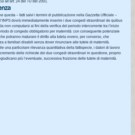
ui all’art. 24 del TU del 2001.
enza
 questa – fatti salvi i termini di pubblicazione nella Gazzetta Ufficiale – 
 l’INPS dovrà immediatamente inserire i due congedi straordinari de quibus 
da non computarsi ai fini della verifica del periodo intercorrente tra l’inizio 
 periodo di congedo obbligatorio per maternità: con conseguente potenziale 
he potranno maturare il diritto alla tutela ovvero, per converso, che 
a a familiari disabili senza dover rinunciare alle tutele di maternità.
e una particolare rilevanza quantitativa della fattispecie, i datori di lavoro 
ncremento delle richieste dei due congedi straordinari in questione, proprio 
regiudicano più l’eventuale, successiva fruizione delle tutele di maternità.