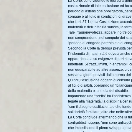
La Corte, condividendo le tesi ed argomen
costituzionale di tale esclusione ed ha a
periodo di astensione obbligatoria, benef
coniuge o al figlio in condizioni di grave
che l’art. 37.1 della Costituzione accord
maternità e dell’infanzia sancita, in term
Tale irragionevolezza, appare inoltre con
non comprendono, nel computo dei sessanta
“periodo di congedo parentale o di conge
Secondo la Corte la deroga prevista per 
l’indennità di maternità è dovuta anche q
appare fondata su esigenze di pari rileva
rimettenti. Si tratta, infatti, in entrambi
non equiparabile ad altre assenze, giust
sessanta giorni previsti dalla norma del
Quindi, l’esclusione oggetto di censura 
al figlio disabili, operando un “bilanciam
della maternità e la tutela del disabile.
Imponendo una “scelta” tra l’assistenza a
legate alla maternità, la disciplina censu
“con il disegno costituzionale che tende 
solidarietà familiare, oltre che nelle altr
La Corte conclude affermando che la tutel
contraddistinguono, “non sono antitetich
che impediscono il pieno sviluppo della p