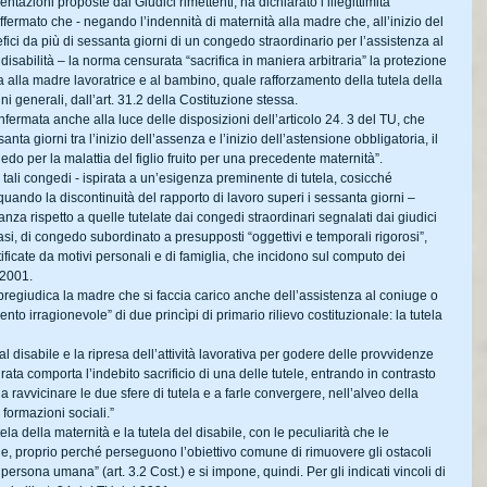
tazioni proposte dai Giudici rimettenti, ha dichiarato l’illegittimità 
ffermato che - negando l’indennità di maternità alla madre che, all’inizio del 
ici da più di sessanta giorni di un congedo straordinario per l’assistenza al 
 disabilità – la norma censurata “sacrifica in maniera arbitraria” la protezione 
a alla madre lavoratrice e al bambino, quale rafforzamento della tutela della 
ini generali, dall’art. 31.2 della Costituzione stessa.
fermata anche alla luce delle disposizioni dell’articolo 24. 3 del TU, che 
 giorni tra l’inizio dell’assenza e l’inizio dell’astensione obbligatoria, il 
do per la malattia del figlio fruito per una precedente maternità”.
tali congedi - ispirata a un’esigenza preminente di tutela, cosicché 
uando la discontinuità del rapporto di lavoro superi i sessanta giorni – 
nza rispetto a quelle tutelate dai congedi straordinari segnalati dai giudici 
 i casi, di congedo subordinato a presupposti “oggettivi e temporali rigorosi”, 
ificate da motivi personali e di famiglia, che incidono sul computo dei 
 2001.
pregiudica la madre che si faccia carico anche dell’assistenza al coniuge o 
ento irragionevole” di due princìpi di primario rilievo costituzionale: la tutela 
l disabile e la ripresa dell’attività lavorativa per godere delle provvidenze 
rata comporta l’indebito sacrificio di una delle tutele, entrando in contrasto 
a ravvicinare le due sfere di tutela e a farle convergere, nell’alveo della 
e formazioni sociali.”
a della maternità e la tutela del disabile, con le peculiarità che le 
e, proprio perché perseguono l’obiettivo comune di rimuovere gli ostacoli 
ersona umana” (art. 3.2 Cost.) e si impone, quindi. Per gli indicati vincoli di 